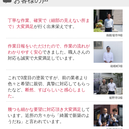
丁寧な作業、確実で（細部の見えない所ま
で）大変満足
が行く出来栄えです。
御殿場市H様
作業日報をいただけたので、作業の流れが
わかりやすく安心
できました。職人さんの
対応も誠実で大変満足しています。
箱根町I様
これで3度目の塗装ですが、前の業者より
色々と希望に親切、真摯に対応してもらっ
たなど、
断然、すばらしいと感心しまし
た
。
裾野市U様
幾つも細かな要望に対応頂き大変満足
して
います。近所の方々から「綺麗で新築のよ
うだね」と言われています。