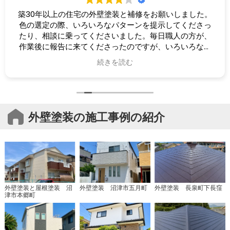
築30年以上の住宅の外壁塗装と補修をお願いしました。
色の選定の際、いろいろなパターンを提示してくださっ
たり、相談に乗ってくださいました。毎日職人の方が、
作業後に報告に来てくださったのですが、いろいろな質
問をしても嫌な顔せず、素人にも分かるよう、気持ちよ
続きを読む
く答えてくださったため、安心してお任せすることがで
きました。作業後も細かく点検してくださり、補修もし
てくださったこと、今後も点検作業をしてくださること
などのご説明いただき、行き届いた心配りと対応に、お
任せして良かったと感じました。
外壁塗装の施工事例の紹介
外壁塗装と屋根塗装 沼
外壁塗装 沼津市五月町
外壁塗装 長泉町下長窪
津市本郷町