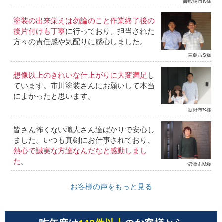
御殿場市K様
塗装の出来栄えは勿論のこと作業終了後の
後片付けも丁寧
に行っており、担当された
方々の責任感や気配りに感心しました。
三島市S様
想像以上のきれいな仕上がりに大変満足
し
ています。市川塗装さんにお願いして本当
によかったと思います。
裾野市S様
皆さん怖くない職人さん達ばかりで安心し
ました。いつも真剣にお仕事されており、
熱心で誠実な方達なんだなと感動しまし
た
。
沼津市M様
お客様の声をもっと見る