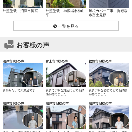
外壁塗装 沼津市岡宮
外壁塗装 御殿場市神山
屋根カバー工事 御殿場
平
市富士見原
一覧を見る
お客様の声
沼津市 I様の声
富士市 T様の声
裾野市 M様の声
新築みたいで大満足です...
親切で丁寧な対応にとても好
親切丁寧な姿勢でとても好感
感が持てました...
が持てました...
沼津市 I様の声
沼津市 M様の声
沼津市 M様の声