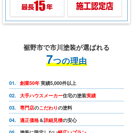
裾野市で市川塗装が選ばれる
7
つの理由
01.
創業50年
実績5,000件以上
02.
大手ハウスメーカー
住宅の塗装
実績
03.
専門店
の
こだわり
の塗料
04.
適正価格
＆
詳細見積
の安心
05.
塗装に限定しない
幅広いプラン