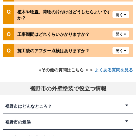
植木や物置、荷物の片付けはどうしたらよいです
か？
工事期間はどれくらいかかりますか？
施工後のアフター点検はありますか？
※その他の質問はこちら ＞＞
よくある質問を見る
裾野市の外壁塗装で役立つ情報
裾野市はどんなところ？
裾野市は、伊豆半島の北側、静岡県東部にある人口約5万人の小
裾野市の気候
さな都市です。
静岡県東部は、沼津市や三島市などが大都市としての存在感が