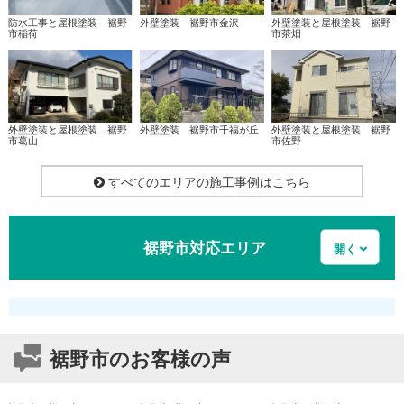
防水工事と屋根塗装 裾野
外壁塗装 裾野市金沢
外壁塗装と屋根塗装 裾野
市稲荷
市茶畑
外壁塗装と屋根塗装 裾野
外壁塗装 裾野市千福が丘
外壁塗装と屋根塗装 裾野
市葛山
市佐野
すべてのエリアの施工事例はこちら
裾野市対応エリア
裾野市上ケ田、裾野市石脇、裾野市伊豆島田、裾野市稲荷、裾野
市今里、裾野市岩波、裾野市大畑、裾野市葛山、裾野市金沢、裾
裾野市のお客様の声
野市久根、裾野市公文名、裾野市佐野、裾野市下和田、裾野市須
山、裾野市千福、裾野市千福が丘、裾野市茶畑、裾野市富沢、裾