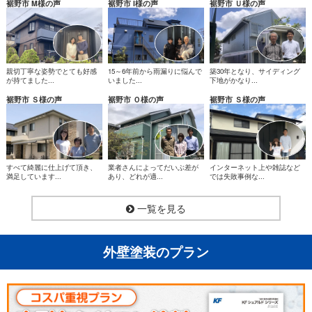
野市平松、裾野市深良、裾野市二ツ屋、裾野市御宿、裾野市水
裾野市 M様の声
裾野市 I様の声
裾野市 Ｕ様の声
窪、裾野市麦塚、裾野市桃園、裾野市呼子
親切丁寧な姿勢でとても好感
15～6年前から雨漏りに悩んで
築30年となり、サイディング
が持てました...
いました...
下地がかなり...
裾野市 Ｓ様の声
裾野市 Ｏ様の声
裾野市 Ｓ様の声
すべて綺麗に仕上げて頂き、
業者さんによってだいぶ差が
インターネット上や雑誌など
満足しています...
あり、どれが適...
では失敗事例な...
一覧を見る
外壁塗装のプラン