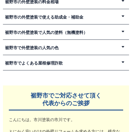
静岡県裾野市は、日本の太平洋側によくみられる気候に属して
裾野市の外壁塗装の料金相場
ありますが、裾野市はそうした都市のベッドタウンとして発展
います。
してきたところです。
年平均気温も約14.5℃で、真夏の8月でも29℃が最高気温で、
一般的な外壁塗装工事を行う場合は、120～160万円の範囲に収
裾野市の外壁塗装で使える助成金・補助金
裾野市は、その名のとおり3つの山の裾野にあるところです。
全国的にみても涼しい自然環境です。
まります。
3つの山とは、富士山、箱根山、愛鷹山の3つです。
また、真冬でも1月にマイナス2℃前後にまで気温が下落するこ
屋根や外壁に関する塗装工事は高額です。
住宅の外壁塗装や屋根塗装などのリフォーム工事では、国や自
裾野市の外壁塗装で人気の塗料（無機塗料）
富士山がきれいに見えるスポットが多く、別荘地なども多数存
とがありますが、それ以外の月の気温はそれほど厳しくはない
騙されたり失敗したりしないように、適正料金で施工する塗装
治体の補助金・助成金を利用できる場合があります。
在します。
ようです。
業者を探してください。
ただし、制度の内容や予算額は毎年変更されることがあるた
また、自然を活かした富士サファリパーク、ぐりんぱ、スノー
塗装工事では、シリコン系塗料が最もベーシックな種類の塗料
裾野市で外壁塗装の人気の色
雨は少し多めで年間降水量は、2400mm前後です。富士山の影
外壁塗装工事の料金相場は、裾野市などのお住まいの周辺エリ
め、工事前に最新情報を確認することが大切です。
タウンイエティなどの人気のレジャースポットがあります。
として知られています。
響もあって、雨は他の地域よりも多くなります。
アの料金相場をご自身でも調査できるようになっています。
トヨタの関連企業や工場などが多く、車に関する産業が盛んで
しかし、もっと性能のよい塗料を使ったとしても何も問題あり
外壁塗装工事をお考えの方は、裾野市の気候や自然環境をよく
外壁塗装で使う塗料を選ぶ際に、「色」についてもしっかりと
裾野市でよくある屋根修理詐欺
2026年6月現在、裾野市では一般住宅の外壁塗装や屋根塗装の
インターネットなどで情報提供を行っているサイトも多数あり
す。
ません。
知る地元の業者に施工の相談をしてください。
した打ち合わせを行うようになっています。
みを対象とした市独自の補助金・助成金制度はありません。
ますので、全国平均の料金相場、地域ごとの料金相場、施工内
先端技術を盛り込んだ研究都市での実証実験なども行われてい
塗装業者でも通常よりもよい塗料をご提案しています。
塗装できる時期や裾野市特有の事情などもよく知っていること
スタッフと相談しながら塗料の色を選ぶ際には、人気色やよく
容ごとの料金相場など、細かく区切って調べていくと、無駄な
裾野市でも屋根修理詐欺が多発しています。
ます。
ただし、外壁や屋根の断熱改修など、省エネ性能を向上させる
例えば、フッ素塗料や無機塗料などの機能性の高い塗料は、遮
から、塗装工事は、地域密着型で自社施工を行う業者がおすす
使われている配色パターンの中から選ぶと、迷うことや失敗が
費用が入っていないかなどについてわかるようになります。
不安を煽る手口に騙されないため、以下のポイントを押さえま
静岡県裾野市で外壁塗装をお考えなら、顧客第一で物事を考え
リフォーム工事を行う場合は、国の補助制度を利用できる可能
熱断熱性能を持ち、セルフクリーニング機能なども備えていま
めです。
少なくなります。
いろいろな情報を集め、施工料金が適正なのかどうかをよく確
しょう。
裾野市でご対応させて頂く
てくれる地域密着の塗装業者に相談しましょう。
性があります。
す。
一般的に外壁塗装で人気のある色といえば、淡いベージュ、ク
認してください。
こちらでは裾野市で外壁塗装をお考えの方に向けての重要な情
耐久性の高い塗料はハイグレード塗料になりますので、美しい
代表からのご挨拶
【詐欺の手口】
リーム系、ブラウン系、グレー系の色です。
施工料金の相場は、施工時期や建物の坪数、塗料の種類、地域
【みらいエコ住宅2026事業】
報提供を行っています。
塗装品質を長期間（20年以上）維持し、塗膜の高い保護効果が
突然訪問：「裾野市内の近所で工事をしています」と装い、
ベージュやクリーム系の色は、温かみがあり、白にも近く周囲
の塗装料金相場などを総合的にみて決まります。
期待できます。
「屋根が壊れている」と指摘して不安を煽る
補助上限額：最大100万円
と調和しやすい色です。真っ白を選ぶと汚れが目立ちますが、
わかりやすい例でいうと、35坪のお住まいで、補修やシーリン
こんにちは。市川塗装の市川です。
一般的な戸建て住宅の塗装工事の料金相場は、「シリコン系」
無料点検：偽の点検を装い、不要な修理を勧める
他の色を入れて微妙に色合いを調整すると他の建物にも合うよ
グ工事などをも含めると、シリコン系で120万円～、フッ素な
対象工事：外壁断熱改修、屋根・天井断熱改修、窓・ドアの
塗料で、120万円前後が目安です。
大幅値引き：「今日中なら特別価格」と契約を急かす
うになります。
断熱改修など
とにかく安いだけの外壁リフォームを求める方には、残念な
どの高性能塗料を使うと130～160万円程度の施工費用がかかり