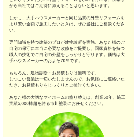
弊社でもおすすめする最上級グレードの無機塗料は、セラミッ
木造住宅には木や土などの自然にある色に似たブラウン系を使
がら当社ではご期待に添えることはないと思います。
ます。
【詐欺を防ぐ対策】
工事着工前の申請が必要
クや天然石などを使って高級感のあるイメージを出せる塗料で
うと見栄えもよくなります。
この施工料金相場よりも安い料金を提示する業者は、格安業者
即決しない：冷静に判断し、家族や知人に相談する
す。
しかし、大手ハウスメーカーと同じ品質の外壁リフォームを
少し印象を変えたい場合は、濃いブラウンや赤みのあるブラウ
また、「先進的窓リノベ2026事業」などの国の補助制度も利用
です。
別業者にも確認：複数の見積りを比較して相場を把握（特に裾
より安い金額で施工したいときは、ぜひ当社にご相談くださ
無機塗料は施工料金も高く、130～160万円以上かかることがあ
ンにすると、高級感や若々しさなどの印象も出せます。
できる場合があります。
依頼前には慎重になり施工内容に見合った価格なのかどうかを
野市内での実績を確認）
い。
りますが、ご予算に合うようなら一度検討していただいてもい
グレー系は、他の色を引き立てる色で広い面積に塗装しても失
調べ、悪徳業者でなければ比較検討対象にしてもいいでしょ
怪しい業者を信用しない：屋根に登らせず、写真や書面で確認
なお、補助金制度の内容は変更される場合がありますので、申
いでしょう。
敗しにくい色です。
う。
専門知識を持つ建築のプロが建物診断を実施、あなた様のご
する
請前に裾野市や各補助制度の最新情報をご確認ください。
シリコン系の塗料でも十分な耐久性はありますが、プラスアル
汚れも目立たないので、ツートンカラーではグレー系をサブで
自宅の保守に本当に必要な改修をご提案し、国家資格を持つ
強引な業者を断る：毅然とした態度で対応
ファの機能を持つフッ素や無機塗料などの高機能性塗料がおす
職人の技術でご自宅の外壁をしっかりと守ります。価格は大
使うことがあります。
裾野市住まい補助金情報
すめです。
手ハウスメーカーのおよそ70％です。
また、四季折々の自然が楽しめる裾野市では、周囲の環境と調
【信頼できる業者を選ぶポイント】
https://www.city.susono.shizuoka.jp/mokuteki/hojokin/sumai/index.h
和した色を選ぶことで、美しい仕上がりを期待できます。
裾野市での施工事例や口コミを確認する
もちろん、建物診断・お見積もりは無料です。
しつこい営業は一切いたしませんので、お気軽にご連絡いた
詐欺被害を防ぐには、冷静な判断と慎重な業者選びが重要で
だき、お見積もりをじっくりとご検討ください。
す。裾野市での突然の訪問には注意し、信頼できる業者に依頼
しましょう！
あなた様の大切なマイホームの塗り替えは、創業50年、施工
実績5,000棟超を誇る市川塗装にお任せください。