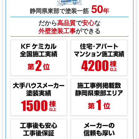
50
年
静岡県東部で塗装一筋
だから
高品質
で
安心
な
外壁塗装工事
ができる