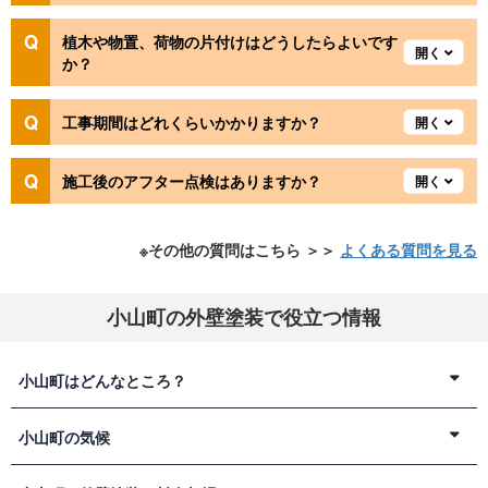
植木や物置、荷物の片付けはどうしたらよいです
か？
工事期間はどれくらいかかりますか？
施工後のアフター点検はありますか？
※その他の質問はこちら ＞＞
よくある質問を見る
小山町の外壁塗装で役立つ情報
小山町はどんなところ？
静岡県駿東郡小山町（おやまちょう）は、静岡県の最北東に位
小山町の気候
置する人口約1.8万人の小規模な市町村です。
静岡県にある御殿場市や富士宮市の他、神奈川県と山梨県にも