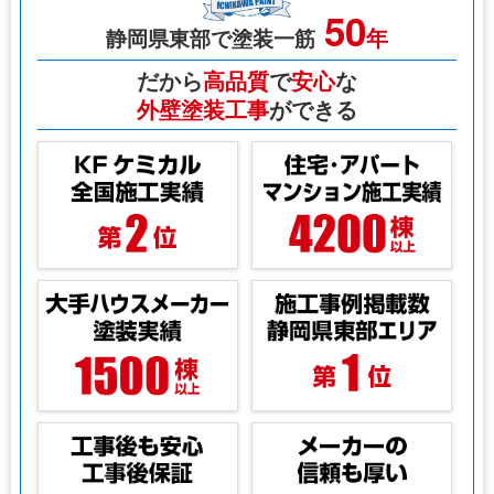
50
年
静岡県東部で塗装一筋
だから
高品質
で
安心
な
外壁塗装工事
ができる