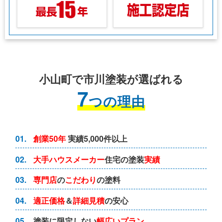
小山町で市川塗装が選ばれる
7
つの理由
01.
創業50年
実績5,000件以上
02.
大手ハウスメーカー
住宅の塗装
実績
03.
専門店
の
こだわり
の塗料
04.
適正価格
＆
詳細見積
の安心
05.
塗装に限定しない
幅広いプラン