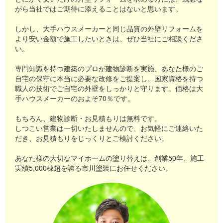
とお得になるといえるでしょう。
みのある色などの色味が調整されたブラウン系の色も差別化で
がら当社ではご期待に添えることはないと思います。
万円程度にまで施工費用がアップします。
「空き家活用・流動化促進助成金」
【詐欺防止のポイント】
耐久性とコストパフォーマンス重視で、長寿命で遮熱や断熱、
きますので個性が出せて人気です。
小山町内で突然訪問する業者には警戒する
セルフクリーニング機能を持つ塗料ならフッ素や無機塗料など
しかし、大手ハウスメーカーと同じ品質の外壁リフォームを
空き家を新たに取得し、取得後1年以内に外壁塗装や改修工事を
グレー系は、汚れが目立ちにくく、他の色を引き立てるという
その場で契約せず、屋根に登らせない
より安い金額で施工したいときは、ぜひ当社にご相談くださ
を選ぶべきです。
実施する場合に利用できる助成制度です。
意味でよく使われています。人気色というよりは無難な色です
資格証や連絡先を確認し、不審な点があれば別の業者にも相談
い。
が、別の色と組み合わせてツートンカラーで利用されていま
補助率：対象工事費の50％
す。
【被害時の対応】
専門知識を持つ建築のプロが建物診断を実施、あなた様のご
補助上限額：40万円
色選びは人気の色の他、定番の色を基にしてお好きな色を選ぶ
クーリングオフ制度（契約後8日以内）を活用
自宅の保守に本当に必要な改修をご提案し、国家資格を持つ
職人の技術でご自宅の外壁をしっかりと守ります。価格は大
といいでしょう。細かく言えば、色の見え方や艶なども重要で
消費者センターや警察に相談する
対象工事：外壁塗装、屋根工事、住宅改修工事など
手ハウスメーカーのおよそ70％です。
す。
利用条件：空き家の取得および利活用
【優良業者の見分け方】
塗装業者のスタッフとじっくりと検討を重ねて、後悔のないよ
もちろん、建物診断・お見積もりは無料です。
小山町での施工実績が豊富な業者を選ぶ
うにお好きな色の塗料を選んでください。
空き家の有効活用や定住促進を目的とした制度のため、通常の
しつこい営業は一切いたしませんので、お気軽にご連絡いた
また、小山町の豊かな自然や周囲の景観に調和する色を選べ
住宅メンテナンス工事では利用できません。
詐欺被害を防ぐには冷静な判断と慎重な業者選びが重要です。
だき、お見積もりをじっくりとご検討ください。
ば、より統一感のある外観が実現します。
不審な訪問には十分注意し、信頼できる業者に依頼しましょ
なお、補助金制度の内容や受付状況は変更される場合がありま
あなた様の大切なマイホームの塗り替えは、創業50年、施工
う！
す。
実績5,000棟超を誇る市川塗装にお任せください。
申請を検討される際は、小山町公式ホームページで最新情報を
確認することをおすすめします。
予算が限られている制度も多いため、早めの確認と相談が大切
です。