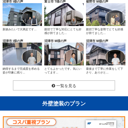
郡小山町自衛隊富士学校、駿東郡小山町菅沼、駿東郡小山町須
沼津市 I様の声
富士市 T様の声
裾野市 M様の声
走、駿東郡小山町竹之下、駿東郡小山町棚頭、駿東郡小山町中
島、駿東郡小山町中日向、駿東郡小山町藤曲、駿東郡小山町柳
島、駿東郡小山町湯船、駿東郡小山町用沢、駿東郡小山町吉久保
新築みたいで大満足です...
親切で丁寧な対応にとても好
親切丁寧な姿勢でとても好感
感が持てました...
が持てました...
沼津市 I様の声
沼津市 M様の声
沼津市 M様の声
納得するまで完成度を求める
とてもよかったです。気にい
最後まで丁寧に作業をして下
姿が印象に残り...
ってます...
さり、ありがと...
一覧を見る
外壁塗装のプラン