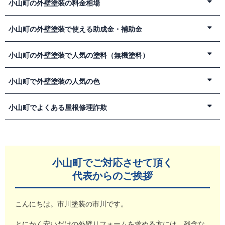
小山町周辺は、標高が高いことから年平均気温が12℃前後とな
小山町の外壁塗装の料金相場
隣接しています。
っており、他の地域に比べるとかなり低い気温です。夏場の最
人口はそれほど多くない市町村ですが、山梨県に隣接し富士山
高気温と冬場最低気温の気温の年較差は、23℃前後ですので、
外壁塗装工事は、高額の施工料金がかかります。
小山町の外壁塗装で使える助成金・補助金
を有することや富士スピードウェイなどがあることから県外の
他の地域に比べてもその差が小さくなっています。
数十万円ではなく、合計で150万円を超えるような工事金額に
方にはとても有名な市町村として知られています。
西部には富士山があることから年間の雨量は平均して3000mm
なってしまうことがあります。そのため、相見積もりを取って
住宅の外壁塗装や屋根塗装などのリフォーム工事を行う際に
小山町の外壁塗装で人気の塗料（無機塗料）
小山町は、富士山の裾野にあることから、豊富な湧水よる稲作
前後であり、静岡県内では雨の多い地域であることがわかりま
工事内容を比較し、適正料金できちんとした内容の工事を行う
は、国や自治体が実施する補助金・助成金制度を利用できる場
などの農業が盛んです。町内は自然が豊富で6割以上は森林で
す。
業者を選定するようにしましょう。
合があります。
す。東側は足柄山地、箱根外輪山の丘陵が西北にのびていま
塗装工事では、塗料選びがとても重要です。
小山町で外壁塗装の人気の色
逆に日照時間は年間2000時間以下になる年もありますので、塗
塗装工事の料金相場は、施工実績が多ければ、口コミや評判な
小山町でも住宅関連の支援制度が設けられていますが、補助内
す。
塗装業者任せではなく、高い塗装品質を維持し、長期間塗膜が
装に関しては少し不利な条件が多い地域であることがわかりま
どでも確認できますので、実際に相見積もりを取った後に高い
容や予算額は年度ごとに変更されることがあり、制度自体が終
西部にある須走地区は内陸の高原にあるような冷涼な気候で
外壁を保護できるような優れた塗料を選ぶ必要があるでしょ
す。
外壁塗装の塗料の色の色選びでは人気色を選ぶと失敗が少なく
小山町でよくある屋根修理詐欺
のか安いのかを判断しやすくなります。また、ご自身でもネッ
了する場合もあります。
す。富士山への登山道などもあって、自然を楽しむ方にも人気
う。
雨が少なく気温が極端に下がることがないため、冬場の外壁塗
なりますが、人気色には選ばれる理由がありますので、迷った
トや口コミでの調査を怠らないようにしてください。
そのため、工事を計画する際は事前に最新情報を確認し、施工
があります。
一般的な戸建て住宅の塗装工事の料金相場は、120万円～とな
装工事などでも十分に対応できます。
時は塗装業者がおすすめする色を中心に選ぶようにしてくださ
一般的な施工料金の相場は、施工時期、建物の坪数、塗料の種
小山町でも、突然訪問して「屋根が壊れている」と不安を煽る
業者にも相談することをおすすめします。
静岡県駿馬郡小山町（おやまちょう）で外壁塗装をお考えな
っています。
塗装工事のご依頼は、お住まい周辺のことを良く知る地域密着
い。
類、その地域の塗装料金相場などの様々な要素を加味すれば似
業者による詐欺が報告されています。
ら、大手リフォーム業者よりも身近にあって何でも相談に乗っ
これは、耐久性10年程度の比較的安価な「シリコン系」塗料を
業者がおすすめです。
外壁塗装で人気のある色といえば、淡いベージュやクリーム
2026年6月現在、小山町では一般的な住宅の外壁塗装工事を対
たような料金に落ち着きます。
屋根修理は専門性が高く確認が難しいため、詐欺被害に遭いや
小山町でご対応させて頂く
てくれる地域密着の塗装業者に相談することをおすすめしま
選択した場合の施工料金の目安です。
春や秋などの時期は、予約が多いので、外壁塗装工事をお考え
系、ブラウン系、そして、グレー系の色です。一番人気のベー
象とした補助金・助成金制度は実施されていません。
全国的にみた塗装工事の料金相場は、外壁塗装工事なら、120
すい分野です。
す。
シリコン系でも十分な耐久性はありますが、グレードの高い無
代表からのご挨拶
の方には、地元の優良業者にお早めに相談し、数か月前から塗
ジュやクリーム系の色には温かみがあり、白にも近いので周囲
万円～が妥当な価格です。安すぎる施工料金は、必ず施工内容
以下を参考に被害を防ぎましょう。
こちらでは小山町で外壁塗装をお考えの方に向けての重要な情
ただし、小山町には「空き家活用・流動化促進助成金」があ
機塗料は、セラミックや天然石などを使いデザイン性にも優れ
装工事を計画するようにしましょう。
によく合います。
を確認し安さの理由を確認しましょう。
報提供を行っています。
り、空き家を取得した方が一定の条件を満たしてリフォームを
た塗膜を形成する高級塗料です。
【よくある詐欺手口】
木造住宅にはブラウン系がよく使用されています。木や土など
ちなみに35坪の戸建て住宅なら、付帯部塗装、下地補修、シー
こんにちは。市川塗装の市川です。
行う場合には、外壁塗装や屋根工事にも補助を受けられる可能
無機塗料で塗装すると、施工料金が大幅にアップし、130～160
突然訪問して屋根の劣化を指摘
の色にもよくマッチし、高級感や重厚感などのイメージも演出
リング工事などを入れて、シリコン系で120万円～、遮熱や断
性があります。
万円以上かかることがありますが、20年近い耐久年数を考える
無料点検や定期点検を装う
できます。ブラウンは汚れが目立ちにくい色です。濃い色や赤
とにかく安いだけの外壁リフォームを求める方には、残念な
熱機能を持つ塗料やフッ素などの高機能塗料を使うと130～160