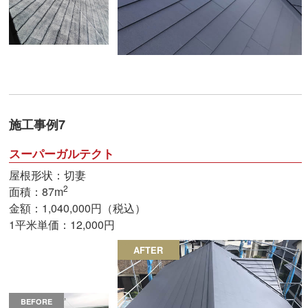
施工事例7
スーパーガルテクト
屋根形状：切妻
2
面積：87m
金額：1,040,000円（税込）
1平米単価：12,000円
AFTER
BEFORE