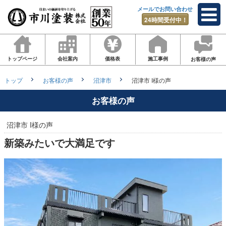
メールでお問い合わせ
24時間受付中！
トップページ
会社案内
価格表
施工事例
お客様の声
トップ
お客様の声
沼津市
沼津市 I様の声
お客様の声
沼津市 I様の声
新築みたいで大満足です