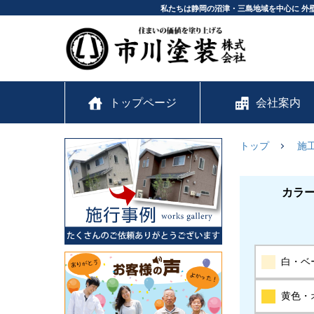
私たちは静岡の沼津・三島地域を中心に 外
トップページ
会社案内
トップ
施
カラ
白・ベ
黄色・