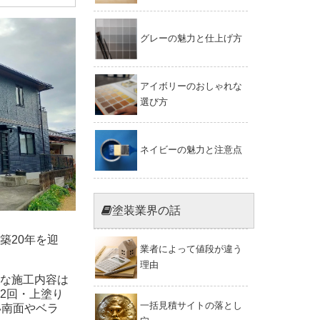
グレーの魅力と仕上げ方
アイボリーのおしゃれな
選び方
ネイビーの魅力と注意点
塗装業界の話
築20年を迎
業者によって値段が違う
理由
な施工内容は
2回・上塗り
一括見積サイトの落とし
い南面やベラ