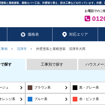
壁塗装と屋根塗装、屋根カバー工法、外壁張り替え、防水工事などを行っています。外壁、
お電話でのご
0120
価格表
対応エリア
工事例
沼津市
外壁塗装と屋根塗装 沼津市大岡
ーで探す
工事別で探す
ハウスメー
ージュ
ブラウン系
黒・グレー系
オレンジ系
ブルー系
赤・ピンク系