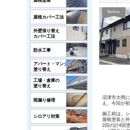
屋根塗装
Before
屋根カバー工法
外壁張り替え
カバー工法
防水工事
アパート・マンションの
塗り替え
工場・倉庫の
塗り替え
沼津市大岡に
雨漏り修理
え、今回が初
施工前は、シ
シロアリ対策
屋根塗装と外
2回の計4回