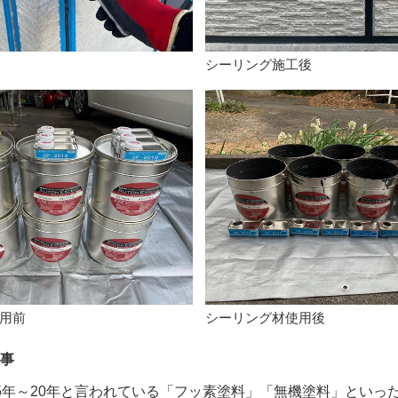
シーリング施工後
用前
シーリング材使用後
事
年～20年と言われている「フッ素塗料」「無機塗料」といっ