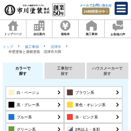
メールでお問い合わせ
24時間受付中！
トップページ
会社案内
価格表
施工事例
お客様の声
トップ
施工事例
沼津市
外壁塗装と屋根塗装 沼津市大岡
カラーで
工事別で
ハウスメーカーで
探す
探す
探す
白・ベージュ
ブラウン系
黒・グレー系
黄色・オレンジ系
ブルー系
赤・ピンク系
グリーン系
2色以上・多彩