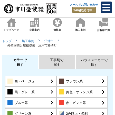
メールでお問い合わせ
24時間受付中！
トップページ
会社案内
価格表
施工事例
お客様の声
トップ
施工事例
沼津市
外壁塗装と屋根塗装 沼津市杉崎町
カラーで
工事別で
ハウスメーカーで
探す
探す
探す
白・ベージュ
ブラウン系
黒・グレー系
黄色・オレンジ系
ブルー系
赤・ピンク系
グリーン系
2色以上・多彩