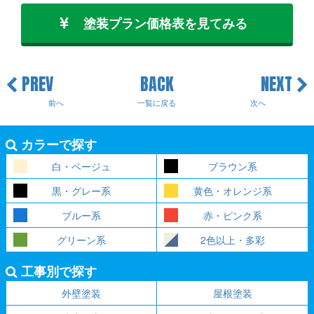
塗装プラン価格表を見てみる
PREV
BACK
NEXT
前へ
一覧に戻る
次へ
カラーで探す
白・ベージュ
ブラウン系
黒・グレー系
黄色・オレンジ系
ブルー系
赤・ピンク系
グリーン系
2色以上・多彩
工事別で探す
外壁塗装
屋根塗装