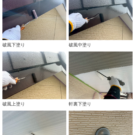
破風下塗り
破風中塗り
破風上塗り
軒裏下塗り