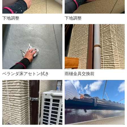
下地調整
下地調整
ベランダ床アセトン拭き
雨樋金具交換前