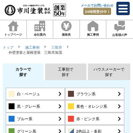
メールでお問い合わせ
24時間受付中！
トップページ
会社案内
価格表
施工事例
お客様の声
トップ
施工事例
三島市
外壁塗装と屋根塗装 三島市加茂
カラーで
工事別で
ハウスメーカーで
探す
探す
探す
白・ベージュ
ブラウン系
黒・グレー系
黄色・オレンジ系
ブルー系
赤・ピンク系
グリーン系
2色以上・多彩