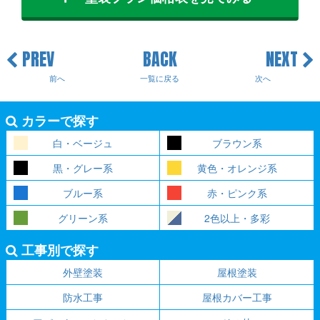
PREV
BACK
NEXT
前へ
一覧に戻る
次へ
カラーで探す
白・ベージュ
ブラウン系
黒・グレー系
黄色・オレンジ系
ブルー系
赤・ピンク系
グリーン系
2色以上・多彩
工事別で探す
外壁塗装
屋根塗装
防水工事
屋根カバー工事