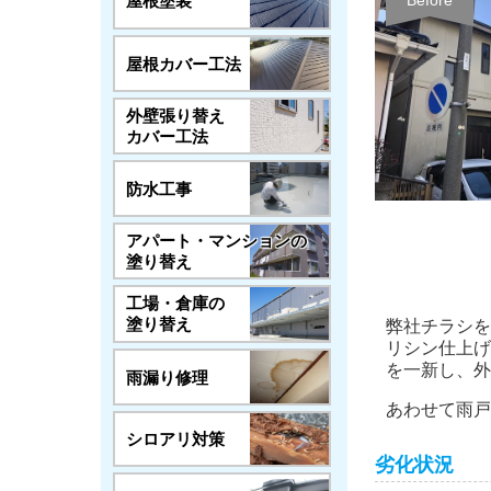
屋根塗装
Before
屋根カバー工法
外壁張り替え
カバー工法
防水工事
アパート・マンションの
塗り替え
工場・倉庫の
塗り替え
弊社チラシを
リシン仕上げ
を一新し、外
雨漏り修理
あわせて雨戸
シロアリ対策
劣化状況