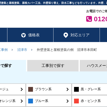
壁塗装と屋根塗装、屋根カバー工法、外壁張り替え、防水工事などを行っています。外壁、
お電話でのご
0120
価格表
対応エリア
工事例
沼津市
外壁塗装と屋根塗装の例 沼津市本田町
ーで探す
工事別で探す
ハウスメー
ージュ
ブラウン系
黒・グレー系
オレンジ系
ブルー系
赤・ピンク系