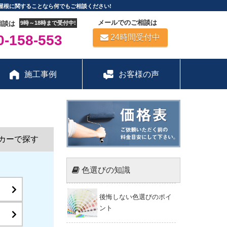
屋根に関することなら何でもご相談ください!
メールでのご相談は
相談は
9時～18時まで受付中!
-158-553
24時間受付中
施工事例
お客様の声
カーで探す
色選びの知識
後悔しない色選びのポイ
ント