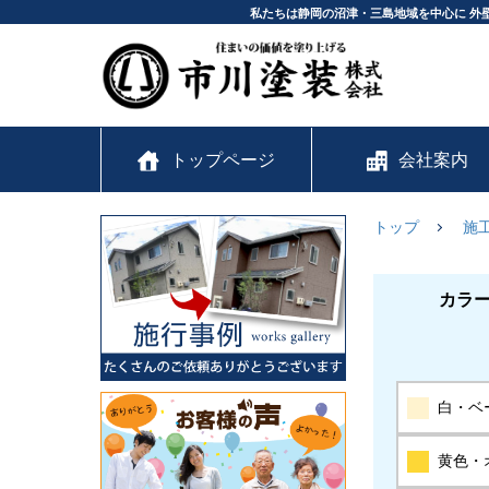
私たちは静岡の沼津・三島地域を中心に 外
トップページ
会社案内
トップ
施
カラ
白・ベ
黄色・