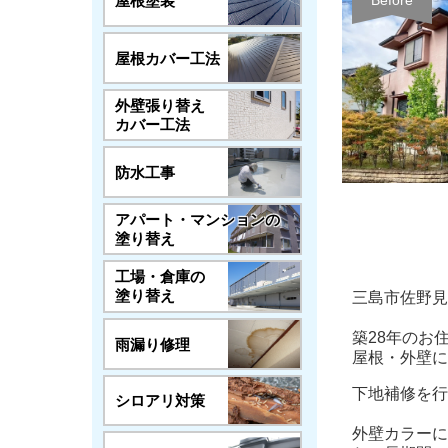
屋根塗装
Before
屋根カバー工法
外壁張り替え
カバー工法
防水工事
アパート・マンションの
塗り替え
工場・倉庫の
塗り替え
三島市佐野見
築28年のお
雨漏り修理
屋根・外壁に
下地補修を行
シロアリ対策
外壁カラーに