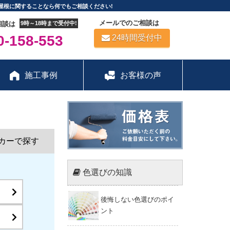
屋根に関することなら何でもご相談ください!
メールでのご相談は
相談は
9時～18時まで受付中!
-158-553
24時間受付中
施工事例
お客様の声
カーで探す
色選びの知識
後悔しない色選びのポイ
ント