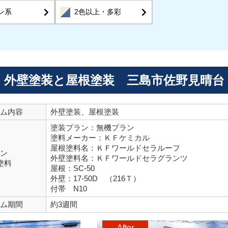
ン系
2色以上・多彩
外壁塗装と屋根塗装 三島市佐野見晴台
ム内容
外壁塗装、屋根塗装
塗装プラン：無機プラン
塗料メーカー：ＫＦケミカル
屋根塗料名：ＫＦワールドセラルーフ
ン
外壁塗料名：ＫＦワールドセラグランツ
塗料
屋根：SC-50
外壁：17-50D （216Ｔ）
付帯 N10
ム期間
約3週間
After