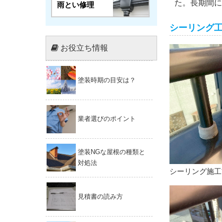
た。長期間に
雨とい修理
シーリング
お役立ち情報
塗装時期の目安は？
業者選びのポイント
塗装NGな屋根の種類と
対処法
シーリング施工
見積書の読み方