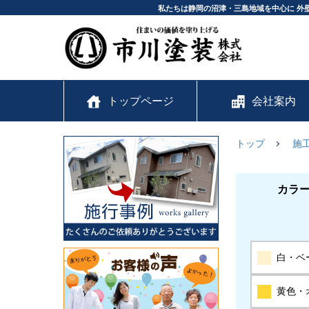
私たちは静岡の沼津・三島地域を中心に 外
トップページ
会社案内
トップ
施
カラ
白・ベ
黄色・