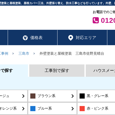
壁塗装と屋根塗装、屋根カバー工法、外壁張り替え、防水工事などを行っています。外壁、
お電話でのご
0120
価格表
対応エリア
工事例
三島市
外壁塗装と屋根塗装 三島市佐野見晴台
ーで探す
工事別で探す
ハウスメー
ージュ
ブラウン系
黒・グレー系
オレンジ系
ブルー系
赤・ピンク系