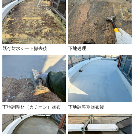
既存防水シート撤去後
下地処理
下地調整材（カチオン）塗布
下地調整剤塗布後