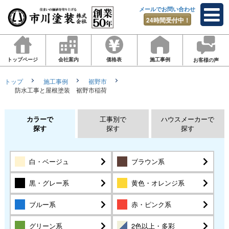
メールでお問い合わせ
24時間受付中！
トップページ
会社案内
価格表
施工事例
お客様の声
トップ
施工事例
裾野市
防水工事と屋根塗装 裾野市稲荷
カラーで
工事別で
ハウスメーカーで
探す
探す
探す
白・ベージュ
ブラウン系
黒・グレー系
黄色・オレンジ系
ブルー系
赤・ピンク系
グリーン系
2色以上・多彩