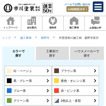
メールでお問い合わせ
24時間受付中！
トップページ
会社案内
価格表
施工事例
お客様の声
トップ
施工事例
裾野市
外壁塗装の施工例 裾野市富沢
カラーで
工事別で
ハウスメーカーで
探す
探す
探す
白・ベージュ
ブラウン系
黒・グレー系
黄色・オレンジ系
ブルー系
赤・ピンク系
グリーン系
2色以上・多彩