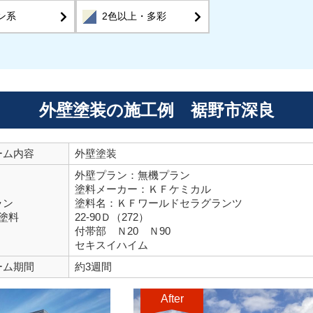
ン系
2色以上・多彩
外壁塗装の施工例 裾野市深良
ーム内容
外壁塗装
外壁プラン：無機プラン
塗料メーカー：ＫＦケミカル
ラン
塗料名：ＫＦワールドセラグランツ
塗料
22-90Ｄ（272）
付帯部 Ｎ20 Ｎ90
セキスイハイム
ーム期間
約3週間
After