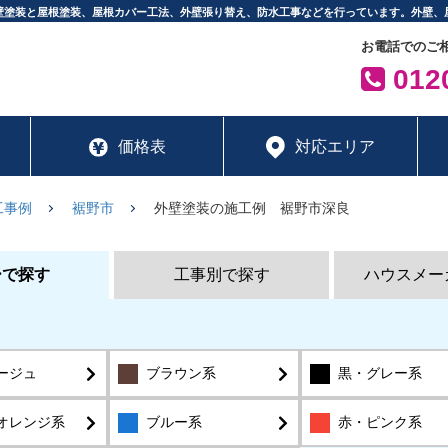
壁塗装と屋根塗装、屋根カバー工法、外壁張り替え、防水工事などを行っています。外壁、
お電話でのご
0120
価格表
対応エリア
工事例
裾野市
外壁塗装の施工例 裾野市深良
ーで探す
工事別で探す
ハウスメー
ージュ
ブラウン系
黒・グレー系
オレンジ系
ブルー系
赤・ピンク系