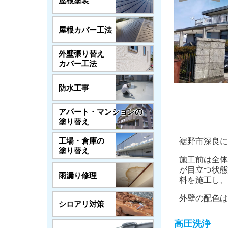
屋根塗装
屋根カバー工法
外壁張り替え
カバー工法
防水工事
アパート・マンションの
塗り替え
工場・倉庫の
裾野市深良に
塗り替え
施工前は全体
が目立つ状態
雨漏り修理
料を施工し、
外壁の配色は
シロアリ対策
高圧洗浄