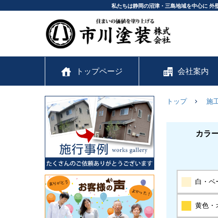
私たちは静岡の沼津・三島地域を中心に 外
トップページ
会社案内
トップ
施
カラ
白・ベ
黄色・