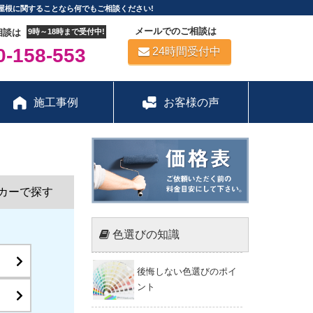
屋根に関することなら何でもご相談ください!
メールでのご相談は
相談は
9時～18時まで受付中!
-158-553
24時間受付中
施工事例
お客様の声
カーで探す
色選びの知識
後悔しない色選びのポイ
ント