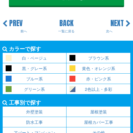
PREV
BACK
NEXT
前へ
一覧に戻る
次へ
カラーで探す
白・ベージュ
ブラウン系
黒・グレー系
黄色・オレンジ系
ブルー系
赤・ピンク系
グリーン系
2色以上・多彩
工事別で探す
外壁塗装
屋根塗装
防水工事
屋根カバー工事
アパート・マンション
その他