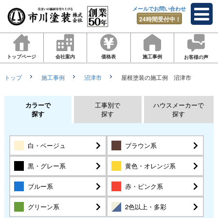
メールでお問い合わせ
24時間受付中！
トップページ
会社案内
価格表
施工事例
お客様の声
トップ
施工事例
沼津市
屋根塗装の施工例 沼津市
カラーで
工事別で
ハウスメーカーで
探す
探す
探す
白・ベージュ
ブラウン系
黒・グレー系
黄色・オレンジ系
ブルー系
赤・ピンク系
グリーン系
2色以上・多彩