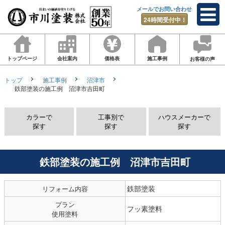
メールでお問い合わせ
24時間受付中！
トップページ
会社案内
価格表
施工事例
お客様の声
トップ
施工事例
沼津市
鉄部塗装の施工例 沼津市吉田町
カラーで
工事別で
ハウスメーカーで
探す
探す
探す
鉄部塗装の施工例 沼津市吉田町
鉄部塗装
リフォーム内容
プラン
フッ素塗料
使用塗料