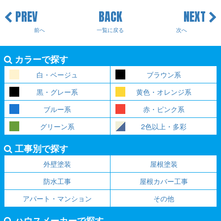
PREV
BACK
NEXT
前へ
一覧に戻る
次へ
カラーで探す
白・ベージュ
ブラウン系
黒・グレー系
黄色・オレンジ系
ブルー系
赤・ピンク系
グリーン系
2色以上・多彩
工事別で探す
外壁塗装
屋根塗装
防水工事
屋根カバー工事
アパート・マンション
その他
ハウスメーカーで探す