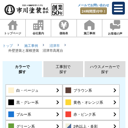
メールでお問い合わせ
24時間受付中！
トップページ
会社案内
価格表
施工事例
お客様の声
トップ
施工事例
沼津市
外壁塗装と屋根塗装 沼津市高尾台
カラーで
工事別で
ハウスメーカーで
探す
探す
探す
白・ベージュ
ブラウン系
黒・グレー系
黄色・オレンジ系
ブルー系
赤・ピンク系
グリーン系
2色以上・多彩