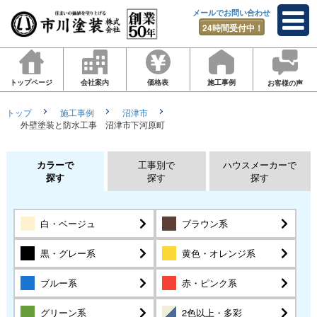
メールでお問い合わせ
24時間受付中！
トップページ
会社案内
価格表
施工事例
お客様の声
トップ
施工事例
沼津市
外壁塗装と防水工事 沼津市下河原町
カラーで
工事別で
ハウスメーカーで
探す
探す
探す
白・ベージュ
ブラウン系
黒・グレー系
黄色・オレンジ系
ブルー系
赤・ピンク系
グリーン系
2色以上・多彩