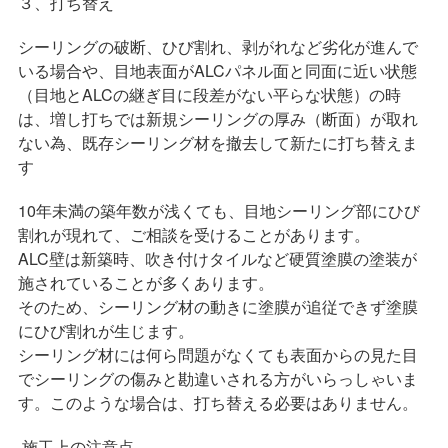
３、打ち替え
シーリングの破断、ひび割れ、剥がれなど劣化が進んで
いる場合や、目地表面がALCパネル面と同面に近い状態
（目地とALCの継ぎ目に段差がない平らな状態）の時
は、増し打ちでは新規シーリングの厚み（断面）が取れ
ない為、既存シーリング材を撤去して新たに打ち替えま
す
10年未満の築年数が浅くても、目地シーリング部にひび
割れが現れて、ご相談を受けることがあります。
ALC壁は新築時、吹き付けタイルなど硬質塗膜の塗装が
施されていることが多くあります。
そのため、シーリング材の動きに塗膜が追従できず塗膜
にひび割れが生じます。
シーリング材には何ら問題がなくても表面からの見た目
でシーリングの傷みと勘違いされる方がいらっしゃいま
す。このような場合は、打ち替える必要はありません。
施工上の注意点