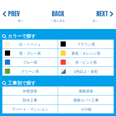
PREV
BACK
NEXT
前へ
一覧に戻る
次へ
カラーで探す
白・ベージュ
ブラウン系
黒・グレー系
黄色・オレンジ系
ブルー系
赤・ピンク系
グリーン系
2色以上・多彩
工事別で探す
外壁塗装
屋根塗装
防水工事
屋根カバー工事
アパート・マンション
その他