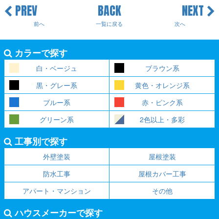
PREV
BACK
NEXT
前へ
一覧に戻る
次へ
カラーで探す
白・ベージュ
ブラウン系
黒・グレー系
黄色・オレンジ系
ブルー系
赤・ピンク系
グリーン系
2色以上・多彩
工事別で探す
外壁塗装
屋根塗装
防水工事
屋根カバー工事
アパート・マンション
その他
ハウスメーカーで探す