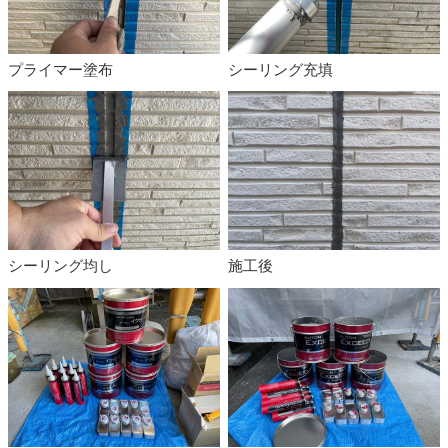
プライマー塗布
シーリング充填
シーリング均し
施工後