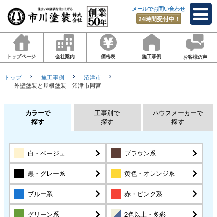
メールでお問い合わせ
24時間受付中！
トップページ
会社案内
価格表
施工事例
お客様の声
トップ
施工事例
沼津市
外壁塗装と屋根塗装 沼津市岡宮
カラーで
工事別で
ハウスメーカーで
探す
探す
探す
白・ベージュ
ブラウン系
黒・グレー系
黄色・オレンジ系
ブルー系
赤・ピンク系
グリーン系
2色以上・多彩