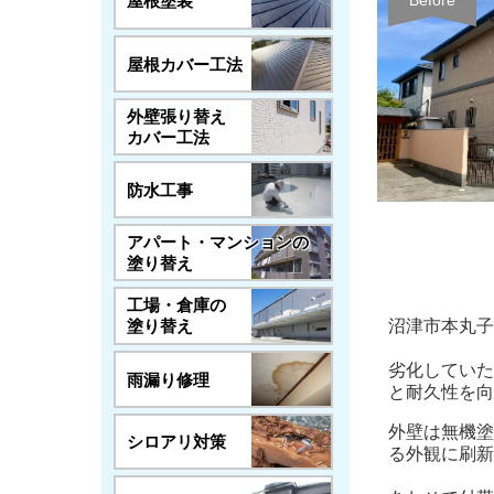
屋根塗装
Before
屋根カバー工法
外壁張り替え
カバー工法
防水工事
アパート・マンションの
塗り替え
工場・倉庫の
沼津市本丸子
塗り替え
劣化していた
雨漏り修理
と耐久性を向
外壁は無機塗
シロアリ対策
る外観に刷新