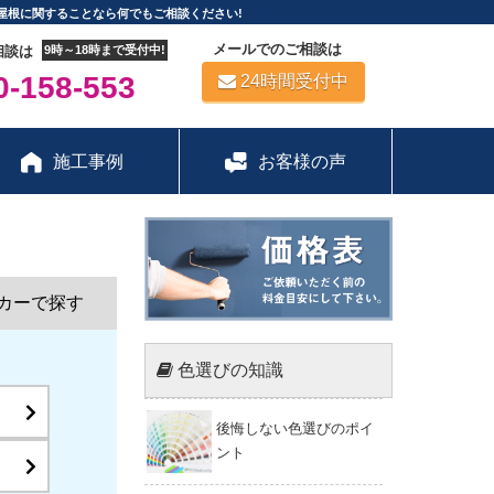
屋根に関することなら何でもご相談ください!
メールでのご相談は
相談は
9時～18時まで受付中!
-158-553
24時間受付中
施工事例
お客様の声
カーで探す
色選びの知識
後悔しない色選びのポイ
ント