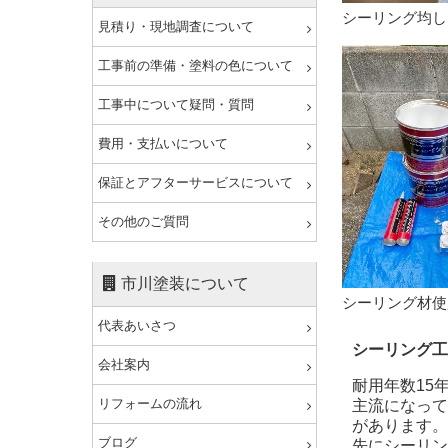
シーリング均し
見積り・現地調査について
工事前の準備・塗料の色について
工事中について疑問・質問
費用・支払いについて
保証とアフターサービスについて
その他のご質問
市川塗装について
シーリング材使
代表あいさつ
シーリング工
会社案内
耐用年数15
リフォームの流れ
主流になって
があります。
ブログ
先にシーリン