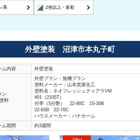
ン系
2色以上・多彩
外壁塗装 沼津市本丸子町
ーム内容
外壁塗装
外壁プラン：無機プラン
塗料メーカー：山本窯業化工
塗料名：ネオフレッシュティアラVM
ラン
401（2105T）
塗料
付帯（5分艶） 22-80C 15-30B
22-65B 22-70C
ハウスメーカー：パナホーム
ーム期間
約3週間
After