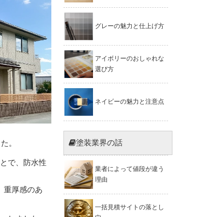
グレーの魅力と仕上げ方
アイボリーのおしゃれな
選び方
ネイビーの魅力と注意点
塗装業界の話
した。
とで、防水性
業者によって値段が違う
理由
、重厚感のあ
一括見積サイトの落とし