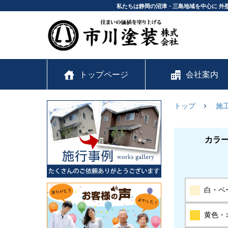
私たちは静岡の沼津・三島地域を中心に 外
トップページ
会社案内
トップ
施
カラ
白・ベ
黄色・