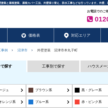
壁塗装と屋根塗装、屋根カバー工法、外壁張り替え、防水工事などを行っています。外壁、
お電話でのご
0120
価格表
対応エリア
工事例
沼津市
外壁塗装 沼津市本丸子町
ーで探す
工事別で探す
ハウスメー
ージュ
ブラウン系
黒・グレー系
オレンジ系
ブルー系
赤・ピンク系