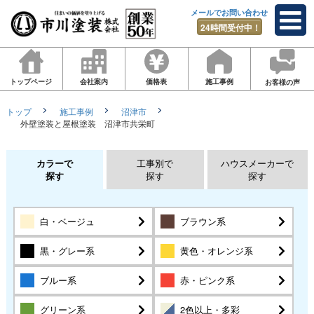
メールでお問い合わせ
24時間受付中！
トップページ
会社案内
価格表
施工事例
お客様の声
トップ
施工事例
沼津市
外壁塗装と屋根塗装 沼津市共栄町
カラーで
工事別で
ハウスメーカーで
探す
探す
探す
白・ベージュ
ブラウン系
黒・グレー系
黄色・オレンジ系
ブルー系
赤・ピンク系
グリーン系
2色以上・多彩