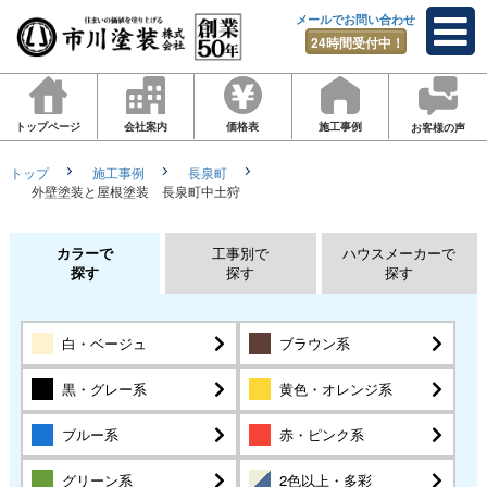
メールでお問い合わせ
24時間受付中！
トップページ
会社案内
価格表
施工事例
お客様の声
トップ
施工事例
長泉町
外壁塗装と屋根塗装 長泉町中土狩
カラーで
工事別で
ハウスメーカーで
探す
探す
探す
白・ベージュ
ブラウン系
黒・グレー系
黄色・オレンジ系
ブルー系
赤・ピンク系
グリーン系
2色以上・多彩