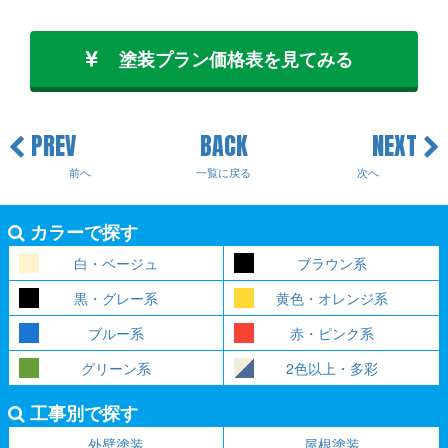
塗装プラン価格表を見てみる
PREV
BACK
NEXT
前へ
一覧に戻る
次へ
カラーで探す
白・ベージュ
ブラウン系
黒・グレー系
黄色・オレンジ系
ブルー系
赤・ピンク系
グリーン系
2色以上・多彩
工事別で探す
外壁塗装
屋根塗装