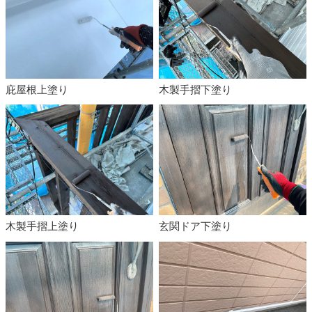
庇屋根上塗り
木製手摺下塗り
木製手摺上塗り
玄関ドア下塗り