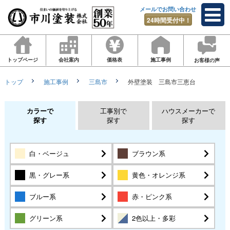
メールでお問い合わせ
24時間受付中！
トップページ
会社案内
価格表
施工事例
お客様の声
トップ
施工事例
三島市
外壁塗装 三島市三恵台
カラーで
工事別で
ハウスメーカーで
探す
探す
探す
白・ベージュ
ブラウン系
黒・グレー系
黄色・オレンジ系
ブルー系
赤・ピンク系
グリーン系
2色以上・多彩