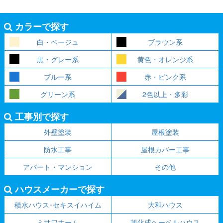
カラーで探す
白・ベージュ
ブラウン系
黒・グレー系
黄色・オレンジ系
ブルー系
赤・ピンク系
グリーン系
2色以上・多彩
工事別で探す
外壁塗装
屋根塗装
防水工事
屋根カバー工事
アパート・マンション
その他
ハウスメーカーで探す
積水ハウス･セキスイハイム
大和ハウス
ミサワホーム
旭化成ヘーベルハウス