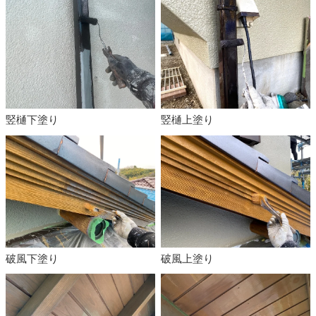
竪樋下塗り
竪樋上塗り
破風下塗り
破風上塗り