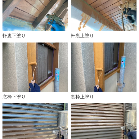
軒裏下塗り
軒裏上塗り
窓枠下塗り
窓枠上塗り