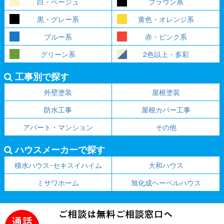
白・ベージュ
ブラウン系
黒・グレー系
黄色・オレンジ系
ブルー系
赤・ピンク系
グリーン系
2色以上・多彩
工事別で探す
外壁塗装
屋根塗装
防水工事
屋根カバー工事
アパート・マンション
その他
ハウスメーカーで探す
積水ハウス･セキスイハイム
大和ハウス
ミサワホーム
旭化成ヘーベルハウス