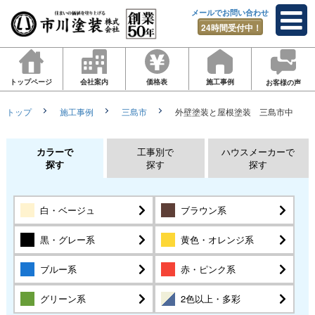
メールでお問い合わせ
24時間受付中！
トップページ
会社案内
価格表
施工事例
お客様の声
トップ
施工事例
三島市
外壁塗装と屋根塗装 三島市中
カラーで
工事別で
ハウスメーカーで
探す
探す
探す
白・ベージュ
ブラウン系
黒・グレー系
黄色・オレンジ系
ブルー系
赤・ピンク系
グリーン系
2色以上・多彩