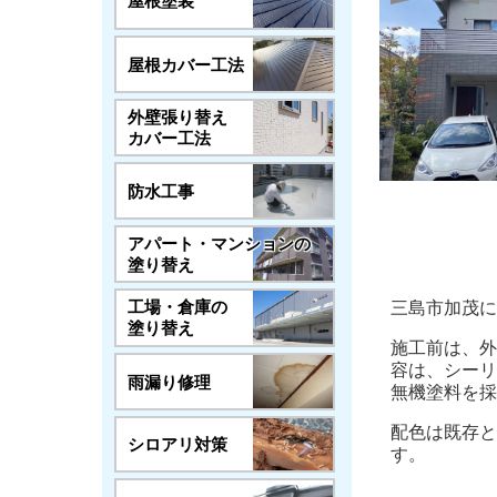
屋根塗装
屋根カバー工法
外壁張り替え
カバー工法
防水工事
アパート・マンションの
塗り替え
工場・倉庫の
三島市加茂に
塗り替え
施工前は、外
容は、シーリ
雨漏り修理
無機塗料を採
配色は既存と
シロアリ対策
す。