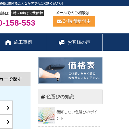
屋根に関することなら何でもご相談ください!
メールでのご相談は
相談は
9時～18時まで受付中!
-158-553
24時間受付中
施工事例
お客様の声
カーで探す
色選びの知識
後悔しない色選びのポイ
ント