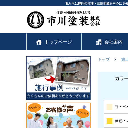
私たちは静岡の沼津・三島地域を中心に 外
トップページ
会社案内
トップ
施
カラ
白・ベ
黄色・