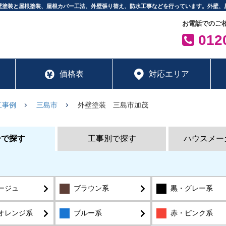
壁塗装と屋根塗装、屋根カバー工法、外壁張り替え、防水工事などを行っています。外壁、
お電話でのご
0120
価格表
対応エリア
工事例
三島市
外壁塗装 三島市加茂
ーで探す
工事別で探す
ハウスメー
ージュ
ブラウン系
黒・グレー系
オレンジ系
ブルー系
赤・ピンク系