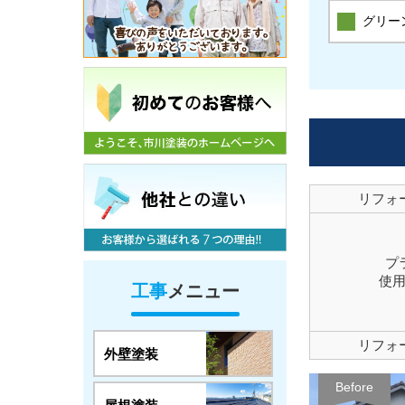
グリー
リフォ
プ
使
工事
メニュー
リフォ
外壁塗装
Before