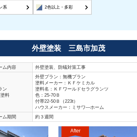
ン系
2色以上・多彩
外壁塗装 三島市加茂
ーム内容
外壁塗装、防蟻対策工事
外壁プラン：無機プラン
塗料メーカー：ＫＦケミカル
ラン
塗料名：ＫＦワールドセラグランツ
用塗料
色：25-70Ｂ
付帯22-50Ｂ（223t）
ハウスメーカー：ミサワ―ホーム
ーム期間
約３週間
After