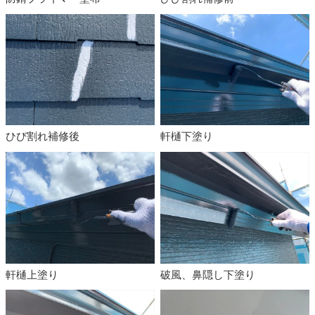
ひび割れ補修後
軒樋下塗り
軒樋上塗り
破風、鼻隠し下塗り