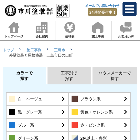
メールでお問い合わせ
24時間受付中！
トップページ
会社案内
価格表
施工事例
お客様の声
トップ
施工事例
三島市
外壁塗装と屋根塗装 三島市日の出町
カラーで
工事別で
ハウスメーカーで
探す
探す
探す
白・ベージュ
ブラウン系
黒・グレー系
黄色・オレンジ系
ブルー系
赤・ピンク系
グリーン系
2色以上・多彩