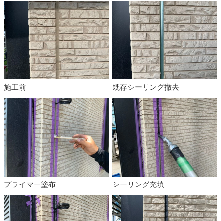
施工前
既存シーリング撤去
プライマー塗布
シーリング充填