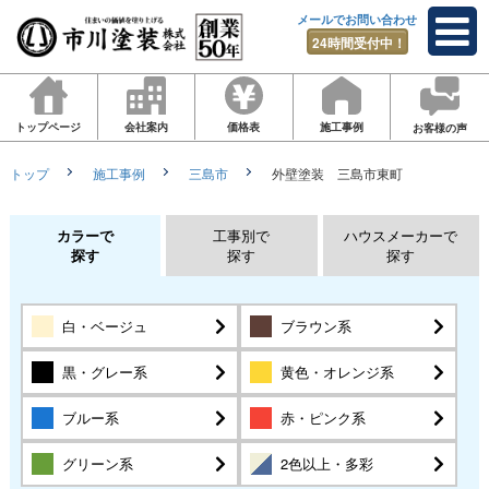
メールでお問い合わせ
24時間受付中！
トップページ
会社案内
価格表
施工事例
お客様の声
トップ
施工事例
三島市
外壁塗装 三島市東町
カラーで
工事別で
ハウスメーカーで
探す
探す
探す
白・ベージュ
ブラウン系
黒・グレー系
黄色・オレンジ系
ブルー系
赤・ピンク系
グリーン系
2色以上・多彩