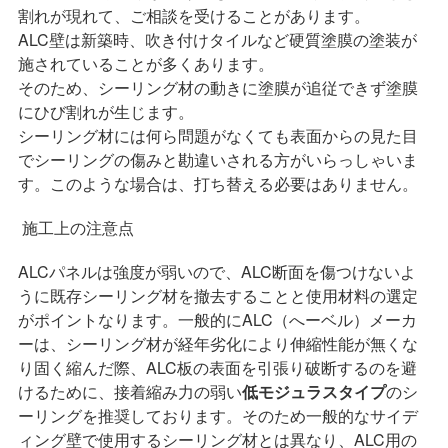
割れが現れて、ご相談を受けることがあります。
ALC壁は新築時、吹き付けタイルなど硬質塗膜の塗装が
施されていることが多くあります。
そのため、シーリング材の動きに塗膜が追従できず塗膜
にひび割れが生じます。
シーリング材には何ら問題がなくても表面からの見た目
でシーリングの傷みと勘違いされる方がいらっしゃいま
す。このような場合は、打ち替える必要はありません。
施工上の注意点
ALCパネルは強度が弱いので、ALC断面を傷つけないよ
うに既存シーリング材を撤去することと使用材料の選定
がポイントなります。一般的にALC（へーベル）メーカ
ーは、シーリング材が経年劣化により伸縮性能が無くな
り固く縮んだ際、ALC板の表面を引張り破断するのを避
けるために、接着縮み力の弱い
低モジュラスタイプ
のシ
ーリングを推奨しております。そのため一般的なサイデ
ィング壁で使用するシーリング材とは異なり、ALC用の