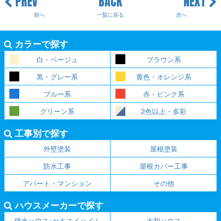
PREV
BACK
NEXT
前へ
一覧に戻る
次へ
カラーで探す
白・ベージュ
ブラウン系
黒・グレー系
黄色・オレンジ系
ブルー系
赤・ピンク系
グリーン系
2色以上・多彩
工事別で探す
外壁塗装
屋根塗装
防水工事
屋根カバー工事
アパート・マンション
その他
ハウスメーカーで探す
積水ハウス･セキスイハイム
大和ハウス