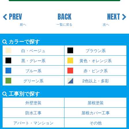
PREV
BACK
NEXT
前へ
一覧に戻る
次へ
カラーで探す
白・ベージュ
ブラウン系
黒・グレー系
黄色・オレンジ系
ブルー系
赤・ピンク系
グリーン系
2色以上・多彩
工事別で探す
外壁塗装
屋根塗装
防水工事
屋根カバー工事
アパート・マンション
その他