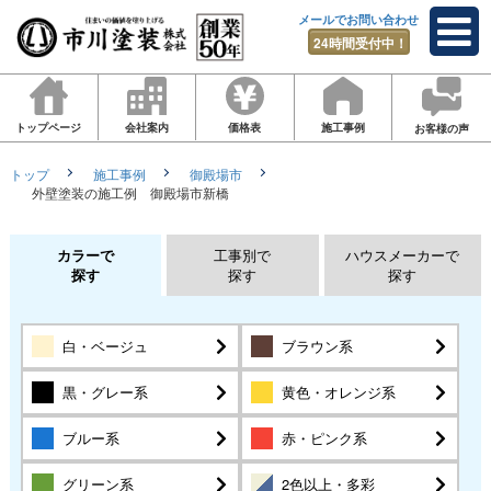
メールでお問い合わせ
24時間受付中！
トップページ
会社案内
価格表
施工事例
お客様の声
トップ
施工事例
御殿場市
外壁塗装の施工例 御殿場市新橋
カラーで
工事別で
ハウスメーカーで
探す
探す
探す
白・ベージュ
ブラウン系
黒・グレー系
黄色・オレンジ系
ブルー系
赤・ピンク系
グリーン系
2色以上・多彩