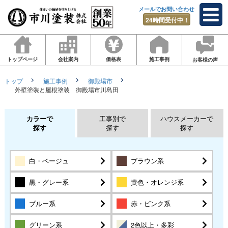
メールでお問い合わせ
24時間受付中！
トップページ
会社案内
価格表
施工事例
お客様の声
トップ
施工事例
御殿場市
外壁塗装と屋根塗装 御殿場市川島田
カラーで
工事別で
ハウスメーカーで
探す
探す
探す
白・ベージュ
ブラウン系
黒・グレー系
黄色・オレンジ系
ブルー系
赤・ピンク系
グリーン系
2色以上・多彩