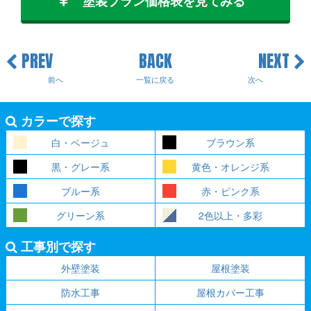
塗装プラン価格表を見てみる
PREV
BACK
NEXT
前へ
一覧に戻る
次へ
カラーで探す
白・ベージュ
ブラウン系
黒・グレー系
黄色・オレンジ系
ブルー系
赤・ピンク系
グリーン系
2色以上・多彩
工事別で探す
外壁塗装
屋根塗装
防水工事
屋根カバー工事