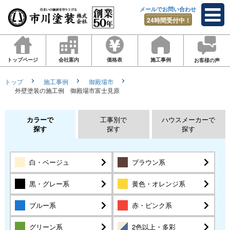
メールでお問い合わせ
24時間受付中！
トップページ
会社案内
価格表
施工事例
お客様の声
トップ
施工事例
御殿場市
外壁塗装の施工例 御殿場市富士見原
カラーで
工事別で
ハウスメーカーで
探す
探す
探す
白・ベージュ
ブラウン系
黒・グレー系
黄色・オレンジ系
ブルー系
赤・ピンク系
グリーン系
2色以上・多彩