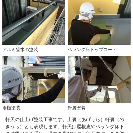
アルミ笠木の塗装
ベランダ床トップコート
雨樋塗装
軒裏塗装
軒天の仕上げ塗装工事です。上裏（あげうら）軒裏（の
きうら）とも表現します。軒天は屋根裏やベランダ床下