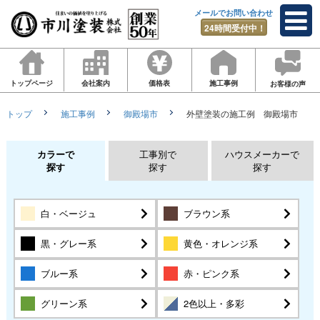
メールでお問い合わせ
24時間受付中！
トップページ
会社案内
価格表
施工事例
お客様の声
トップ
施工事例
御殿場市
外壁塗装の施工例 御殿場市
カラーで
工事別で
ハウスメーカーで
探す
探す
探す
白・ベージュ
ブラウン系
黒・グレー系
黄色・オレンジ系
ブルー系
赤・ピンク系
グリーン系
2色以上・多彩