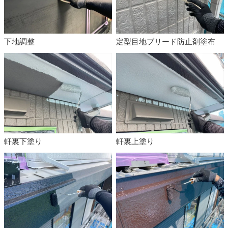
下地調整
定型目地ブリード防止剤塗布
軒裏下塗り
軒裏上塗り