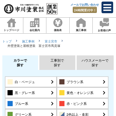
メールでお問い合わせ
24時間受付中！
トップページ
会社案内
価格表
施工事例
お客様の声
トップ
施工事例
富士宮市
外壁塗装と屋根塗装 富士宮市馬見塚
カラーで
工事別で
ハウスメーカーで
探す
探す
探す
白・ベージュ
ブラウン系
黒・グレー系
黄色・オレンジ系
ブルー系
赤・ピンク系
グリーン系
2色以上・多彩