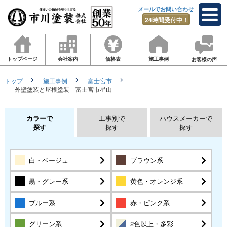
メールでお問い合わせ
24時間受付中！
トップページ
会社案内
価格表
施工事例
お客様の声
トップ
施工事例
富士宮市
外壁塗装と屋根塗装 富士宮市星山
カラーで
工事別で
ハウスメーカーで
探す
探す
探す
白・ベージュ
ブラウン系
黒・グレー系
黄色・オレンジ系
ブルー系
赤・ピンク系
グリーン系
2色以上・多彩