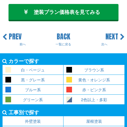
塗装プラン価格表を見てみる
PREV
BACK
NEXT
前へ
一覧に戻る
次へ
カラーで探す
白・ベージュ
ブラウン系
黒・グレー系
黄色・オレンジ系
ブルー系
赤・ピンク系
グリーン系
2色以上・多彩
工事別で探す
外壁塗装
屋根塗装