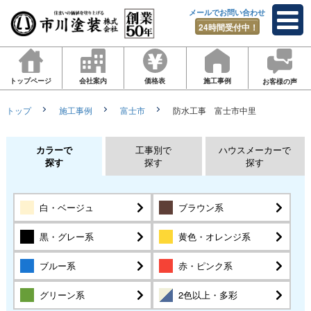
メールでお問い合わせ
24時間受付中！
トップページ
会社案内
価格表
施工事例
お客様の声
トップ
施工事例
富士市
防水工事 富士市中里
カラーで
工事別で
ハウスメーカーで
探す
探す
探す
白・ベージュ
ブラウン系
黒・グレー系
黄色・オレンジ系
ブルー系
赤・ピンク系
グリーン系
2色以上・多彩