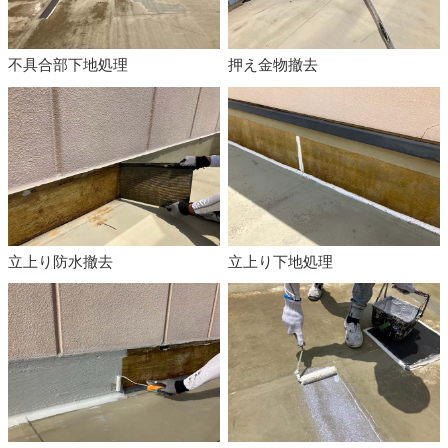
不具合部下地処理
押え金物撤去
立上り防水撤去
立上り下地処理