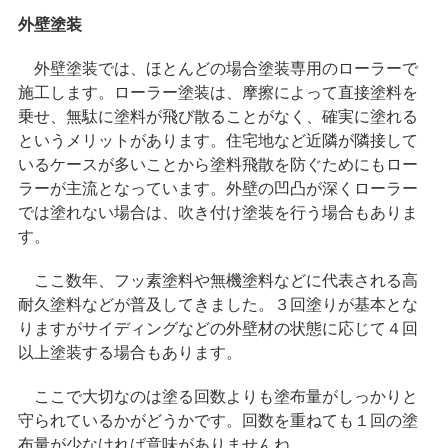
外壁塗装
外壁塗装では、ほとんどの場合塗装専用のローラーで
施工します。ローラー塗装は、摩擦によって直接塗料を
乗せ、無駄に塗料が飛び散ることがなく、確実に塗れる
というメリットがあります。住宅地など近隣が隣接して
いるケースが多いことから塗料飛散を防ぐためにもロー
ラーが主流となっています。外壁の凹凸が深くローラー
では塗れない場合は、吹き付け塗装を行う場合もありま
す。
ここ数年、フッ素塗料や無機塗料などに代表される高
耐久塗料などが普及してきました。３回塗りが基本とな
りますがサイディングなどの外壁材の状態に応じて４回
以上塗装する場合もあります。
ここで大切なのは塗る回数よりも塗布量がしっかりと
守られているかがどうかです。回数を重ねても１回の塗
布量が少なければ意味がありませんね。