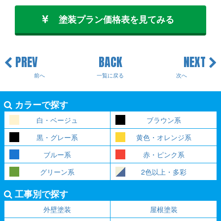
塗装プラン価格表を見てみる
PREV
BACK
NEXT
前へ
一覧に戻る
次へ
カラーで探す
白・ベージュ
ブラウン系
黒・グレー系
黄色・オレンジ系
ブルー系
赤・ピンク系
グリーン系
2色以上・多彩
工事別で探す
外壁塗装
屋根塗装