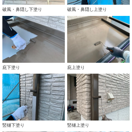
破風・鼻隠し下塗り
破風・鼻隠し上塗り
庇下塗り
庇上塗り
竪樋下塗り
竪樋上塗り