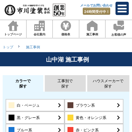
メールでお問い合わせ
24時間受付中！
トップページ
会社案内
価格表
施工事例
お客様の声
トップ
施工事例
山中湖
施工事例
カラーで
工事別で
ハウスメーカーで
探す
探す
探す
白・ベージュ
ブラウン系
黒・グレー系
黄色・オレンジ系
ブルー系
赤・ピンク系