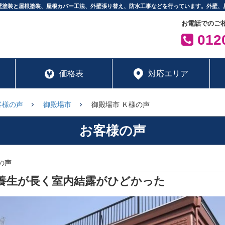
壁塗装と屋根塗装、屋根カバー工法、外壁張り替え、防水工事などを行っています。外壁、
お電話でのご
0120
価格表
対応エリア
客様の声
御殿場市
御殿場市 Ｋ様の声
お客様の声
の声
養生が長く室内結露がひどかった