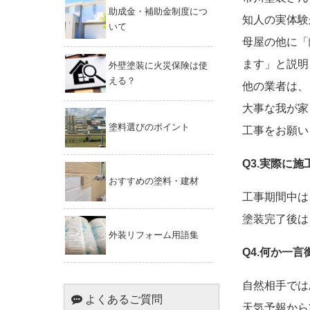
助成金・補助金制度につ
知人の実体験
いて
母屋の他に「
ます」と説明
外壁塗装に火災保険は使
える？
他の業者は、
大事な我が家
塗料選びのポイント
工事をお願い
Q3.実際に
おすすめの塗料・建材
工事期間中は
塗装完了後は
外装リフォーム用語集
Q4.何か一
自然相手では
よくあるご質問
天気予報から