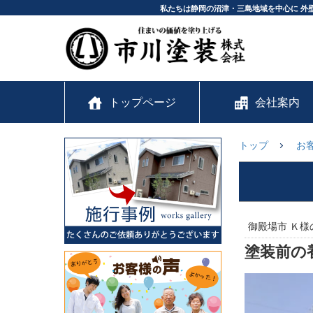
私たちは静岡の沼津・三島地域を中心に 外
トップページ
会社案内
トップ
お
御殿場市 Ｋ様
塗装前の