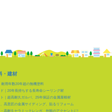
料・建材
｜耐用年数20年超の無機塗料
ド｜20年長持ちする長寿命シーリング材
ト｜超高耐久ガルバ、25年保証の金属屋根材
質、高意匠の金属サイディング、貼るリフォーム
・高耐久セラミックレンガ、外観のアクセントに!