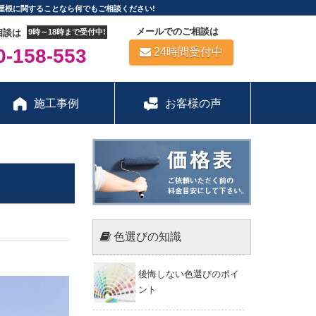
屋根に関することなら何でもご相談ください!
メールでのご相談は
相談は
9時～18時まで受付中!
-158-553
24時間受付中
施工事例
お客様の声
色選びの知識
後悔しない色選びのポイ
ント