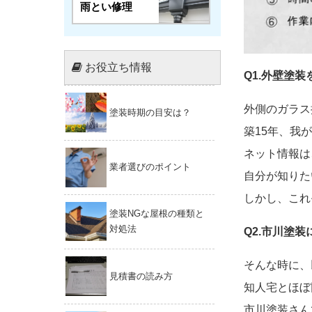
雨とい修理
お役立ち情報
Q1.外壁塗
外側のガラス
塗装時期の目安は？
築15年、我
ネット情報は
業者選びのポイント
自分が知りた
しかし、これ
塗装NGな屋根の種類と
対処法
Q2.市川塗
そんな時に、
見積書の読み方
知人宅とほぼ
市川塗装さん