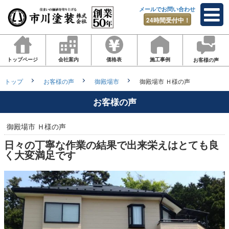
メールでお問い合わせ
24時間受付中！
トップページ
会社案内
価格表
施工事例
お客様の声
トップ
お客様の声
御殿場市
御殿場市 Ｈ様の声
お客様の声
御殿場市 Ｈ様の声
日々の丁寧な作業の結果で出来栄えはとても良
く大変満足です