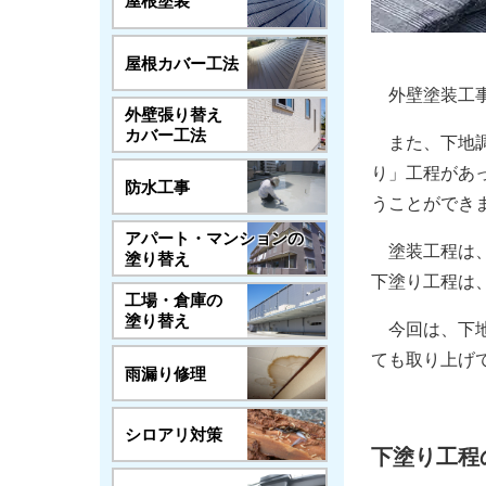
屋根塗装
屋根カバー工法
外壁塗装工事
外壁張り替え
カバー工法
また、下地調
り」工程があ
防水工事
うことができ
アパート・マンションの
塗装工程は、
塗り替え
下塗り工程は
工場・倉庫の
塗り替え
今回は、下地
ても取り上げ
雨漏り修理
シロアリ対策
下塗り工程