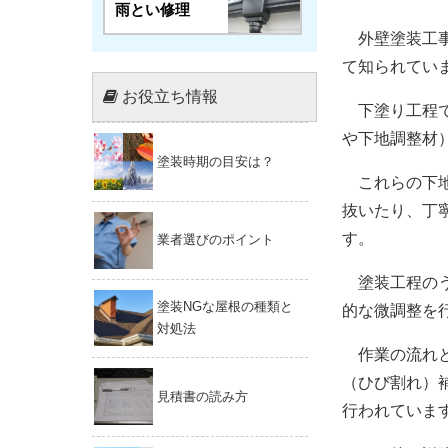
雨とい修理
外壁塗装工事
て知られてい
お役立ち情報
下塗り工程で
や下地調整材
塗装時期の目安は？
これらの下地
抜いたり、丁
す。
業者選びのポイント
塗装工程のう
塗装NGな屋根の種類と
的な微調整を
対処法
作業の流れと
（ひび割れ）
見積書の読み方
行われていま