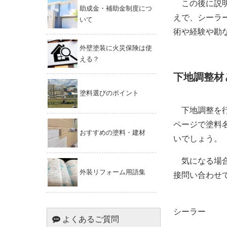
この後に説明
助成金・補助金制度につ
えで、シーラ
いて
術や経験や勘
外壁塗装に火災保険は使
える？
下地調整材
塗料選びのポイント
下地調整を行
ページで塗料
おすすめの塗料・建材
いでしょう。
気になる場合
外装リフォーム用語集
接問い合わせ
シーラー
よくあるご質問