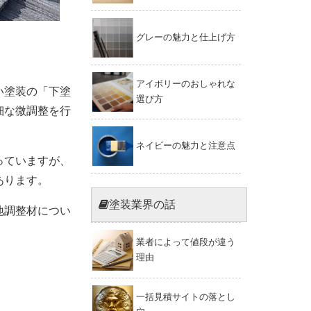
グレーの魅力と仕上げ方
アイボリーのおしゃれな
い塗装の「下塗
選び方
細な微調整を行
ネイビーの魅力と注意点
っていますが、
あります。
塗装業界の話
地調整材につい
業者によって値段が違う
理由
一括見積サイトの落とし