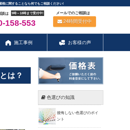
屋根に関することなら何でもご相談ください!
メールでのご相談は
相談は
9時～18時まで受付中!
-158-553
24時間受付中
施工事例
お客様の声
とは？
色選びの知識
後悔しない色選びのポイ
ント