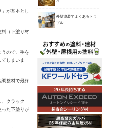
穴
り」が基本とし
外壁塗装でよくあるトラ
ブル
塗料（下塗り材
まうので、手を
してしまいま
地調整材で最終
し、クラック
使った下塗りが