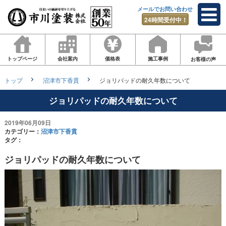
メールでお問い合わせ
24時間受付中！
トップページ
会社案内
価格表
施工事例
お客様の声
トップ
沼津市下香貫
ジョリパッドの耐久年数について
ジョリパッドの耐久年数について
2019年06月09日
カテゴリー：
沼津市下香貫
タグ：
ジョリパッドの耐久年数について