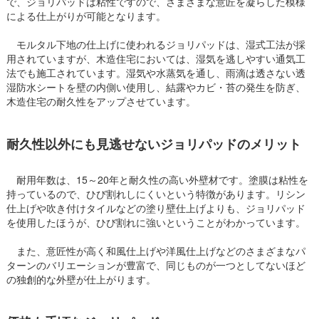
で、ジョリパッドは粘性ですので、さまざまな意匠を凝らした模様
による仕上がりが可能となります。
モルタル下地の仕上げに使われるジョリパッドは、湿式工法が採
用されていますが、木造住宅においては、湿気を逃しやすい通気工
法でも施工されています。湿気や水蒸気を通し、雨滴は透さない透
湿防水シートを壁の内側い使用し、結露やカビ・苔の発生を防ぎ、
木造住宅の耐久性をアップさせています。
耐久性以外にも見逃せないジョリパッドのメリット
耐用年数は、15～20年と耐久性の高い外壁材です。塗膜は粘性を
持っているので、ひび割れしにくいという特徴があります。リシン
仕上げや吹き付けタイルなどの塗り壁仕上げよりも、ジョリパッド
を使用したほうが、ひび割れに強いということがわかっています。
また、意匠性が高く和風仕上げや洋風仕上げなどのさまざまなパ
ターンのバリエーションが豊富で、同じものが一つとしてないほど
の独創的な外壁が仕上がります。