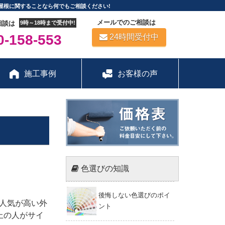
屋根に関することなら何でもご相談ください!
メールでのご相談は
相談は
9時～18時まで受付中!
-158-553
24時間受付中
施工事例
お客様の声
色選びの知識
後悔しない色選びのポイ
人気が高い外
ント
上の人がサイ