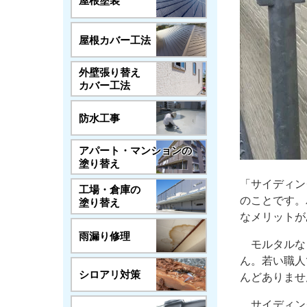
屋根塗装
屋根カバー工法
外壁張り替え
カバー工法
防水工事
アパート・マンションの
塗り替え
「サイディン
工場・倉庫の
のことです。
塗り替え
なメリットが
雨漏り修理
モルタルな
ん。若い職人
シロアリ対策
んどありませ
サイディン