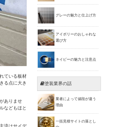
グレーの魅力と仕上げ方
アイボリーのおしゃれな
選び方
ネイビーの魅力と注意点
れている板材
きる点に大き
塗装業界の話
業者によって値段が違う
がありませ
理由
ルなどもほと
一括見積サイトの落とし
主流はサイデ