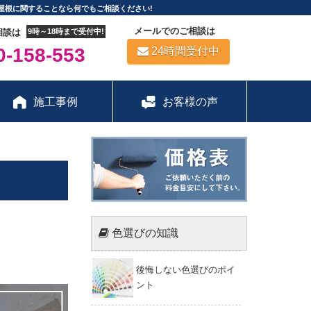
屋根に関することなら何でもご相談ください!
メールでのご相談は
相談は
9時～18時まで受付中!
-158-553
24時間受付中
施工事例
お客様の声
色選びの知識
後悔しない色選びのポイ
ント