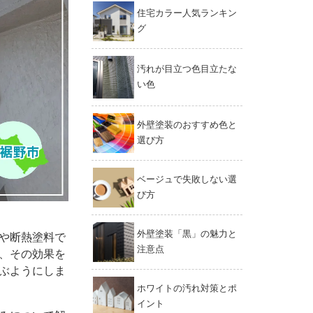
住宅カラー人気ランキン
グ
汚れが目立つ色目立たな
い色
外壁塗装のおすすめ色と
選び方
ベージュで失敗しない選
び方
外壁塗装「黒」の魅力と
や断熱塗料で
注意点
、その効果を
ぶようにしま
ホワイトの汚れ対策とポ
イント