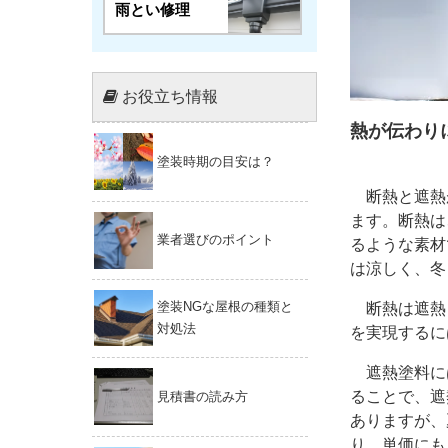
雨とい修理
お役立ち情報
熱が伝わり
塗装時期の目安は？
断熱と遮熱
ます。断熱は
業者選びのポイント
るような素材
は涼しく、冬
塗装NGな屋根の種類と
断熱は遮熱
対処法
を実現するに
遮熱塗料に
ることで、遮
見積書の読み方
ありますが、
り、単価にも