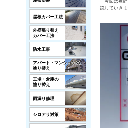
屋根塗装
今回は裾野
説していきま
屋根カバー工法
外壁張り替え
カバー工法
防水工事
アパート・マンションの
塗り替え
工場・倉庫の
塗り替え
雨漏り修理
シロアリ対策