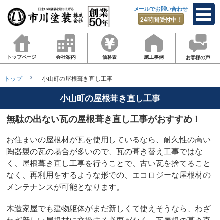
メールでお問い合わせ
24時間受付中！
トップページ
会社案内
価格表
施工事例
お客様の声
トップ
小山町の屋根葺き直し工事
小山町の屋根葺き直し工事
無駄の出ない瓦の屋根葺き直し工事がおすすめ！
お住まいの屋根材が瓦を使用しているなら、耐久性の高い
陶器製の瓦の場合が多いので、瓦の葺き替え工事ではな
く、屋根葺き直し工事を行うことで、古い瓦を捨てること
なく、再利用をするような形での、エコロジーな屋根材の
メンテナンスが可能となります。
木造家屋でも建物躯体がまだ新しくて使えそうなら、わざ
わざ新しい屋根材に交換する必要がなく、瓦屋根の葺き直