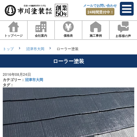
メールでお問い合わせ
24時間受付中！
トップページ
会社案内
価格表
施工事例
お客様の声
トップ
沼津市大岡
ローラー塗装
ローラー塗装
2016年08月24日
カテゴリー：
沼津市大岡
タグ：