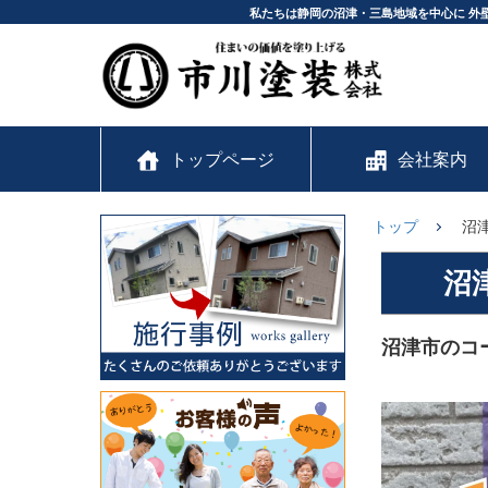
私たちは静岡の沼津・三島地域を中心に 外
トップページ
会社案内
トップ
沼
沼
沼津市のコ