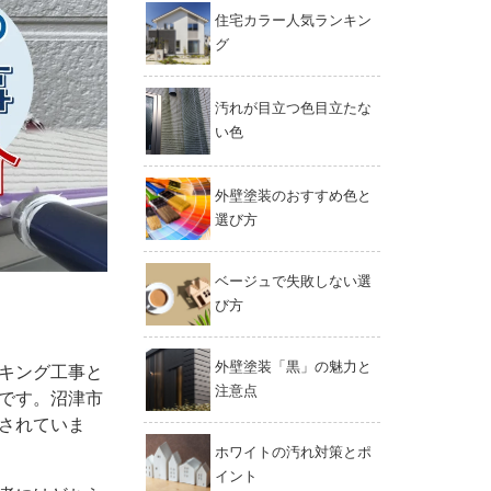
住宅カラー人気ランキン
グ
汚れが目立つ色目立たな
い色
外壁塗装のおすすめ色と
選び方
ベージュで失敗しない選
び方
外壁塗装「黒」の魅力と
キング工事と
注意点
です。沼津市
されていま
ホワイトの汚れ対策とポ
イント