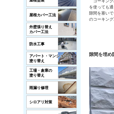
屋根塗装
コーキング
を使っても通
隙間を塞いで
屋根カバー工法
のコーキング
外壁張り替え
カバー工法
防水工事
隙間を埋め
アパート・マンションの
塗り替え
工場・倉庫の
塗り替え
雨漏り修理
シロアリ対策