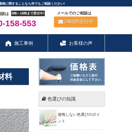
屋根に関することなら何でもご相談ください!
メールでのご相談は
相談は
9時～18時まで受付中!
-158-553
24時間受付中
施工事例
お客様の声
材料
色選びの知識
後悔しない色選びのポイ
ント