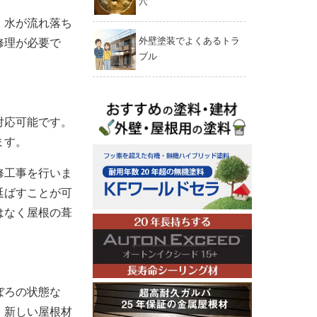
穴
、水が流れ落ち
外壁塗装でよくあるトラ
修理が必要で
ブル
対応可能です。
ます。
修工事を行いま
延ばすことが可
はなく屋根の葺
ぼろの状態な
、新しい屋根材