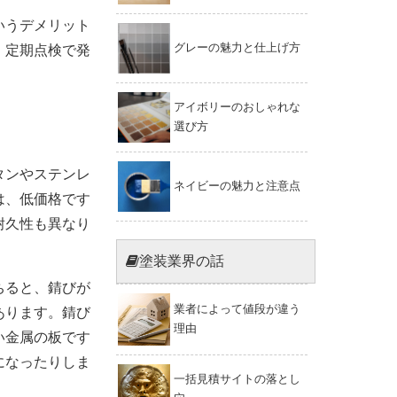
いうデメリット
グレーの魅力と仕上げ方
、定期点検で発
アイボリーのおしゃれな
選び方
タンやステンレ
ネイビーの魅力と注意点
は、低価格です
耐久性も異なり
塗装業界の話
ちると、錆びが
業者によって値段が違う
あります。錆び
理由
い金属の板です
になったりしま
一括見積サイトの落とし