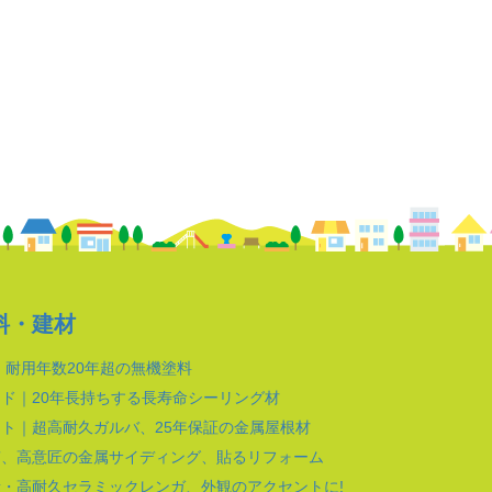
料・建材
｜耐用年数20年超の無機塗料
ド｜20年長持ちする長寿命シーリング材
ト｜超高耐久ガルバ、25年保証の金属屋根材
質、高意匠の金属サイディング、貼るリフォーム
・高耐久セラミックレンガ、外観のアクセントに!