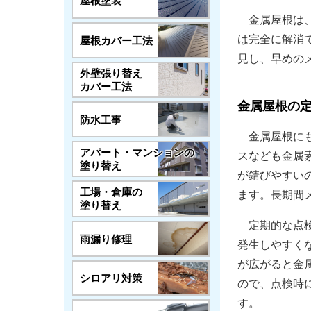
屋根塗装
金属屋根は、
は完全に解消
屋根カバー工法
見し、早めの
外壁張り替え
カバー工法
金属屋根の
防水工事
金属屋根にも
アパート・マンションの
スなども金属
塗り替え
が錆びやすい
工場・倉庫の
ます。長期間
塗り替え
定期的な点検
雨漏り修理
発生しやすく
が広がると金
シロアリ対策
ので、点検時
す。