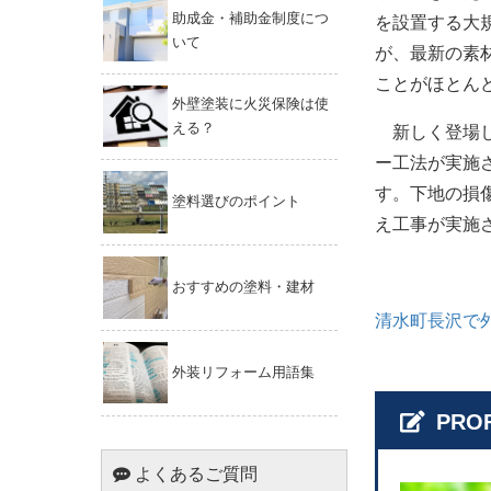
助成金・補助金制度につ
を設置する大
いて
が、最新の素
ことがほとん
外壁塗装に火災保険は使
える？
新しく登場し
ー工法が実施
す。下地の損
塗料選びのポイント
え工事が実施
おすすめの塗料・建材
清水町長沢で
外装リフォーム用語集
PROF
よくあるご質問