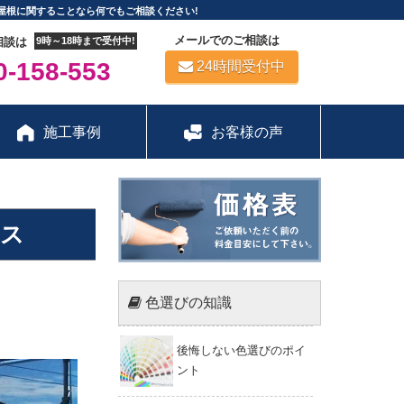
屋根に関することなら何でもご相談ください!
メールでのご相談は
相談は
9時～18時まで受付中!
-158-553
24時間受付中
施工事例
お客様の声
ンス
色選びの知識
後悔しない色選びのポイ
ント