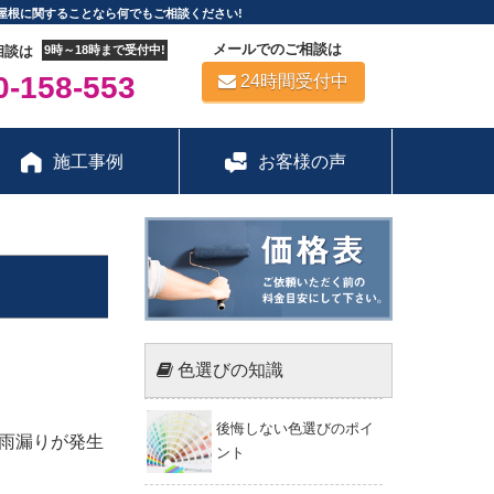
屋根に関することなら何でもご相談ください!
メールでのご相談は
相談は
9時～18時まで受付中!
-158-553
24時間受付中
施工事例
お客様の声
色選びの知識
後悔しない色選びのポイ
雨漏りが発生
ント