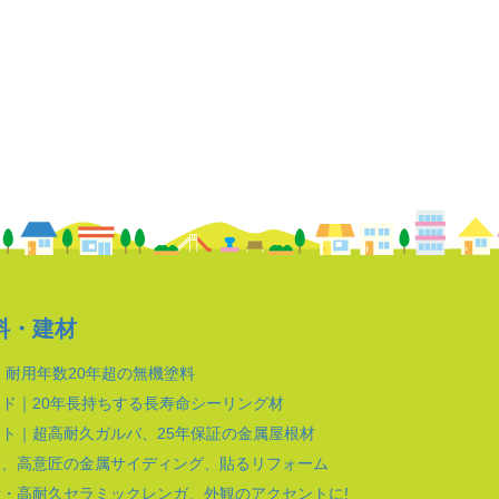
料・建材
｜耐用年数20年超の無機塗料
ド｜20年長持ちする長寿命シーリング材
ト｜超高耐久ガルバ、25年保証の金属屋根材
質、高意匠の金属サイディング、貼るリフォーム
・高耐久セラミックレンガ、外観のアクセントに!