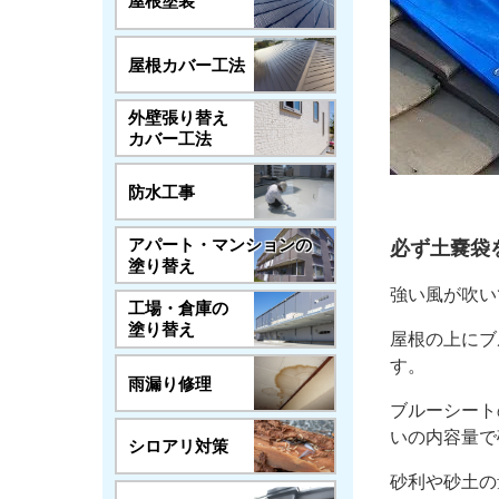
屋根塗装
屋根カバー工法
外壁張り替え
カバー工法
防水工事
アパート・マンションの
必ず土嚢袋
塗り替え
強い風が吹い
工場・倉庫の
塗り替え
屋根の上にブ
す。
雨漏り修理
ブルーシート
いの内容量で
シロアリ対策
砂利や砂土の