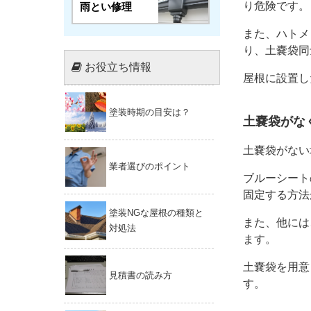
り危険です。
雨とい修理
また、ハトメ
り、土嚢袋同
お役立ち情報
屋根に設置し
塗装時期の目安は？
土嚢袋がな
土嚢袋がない
業者選びのポイント
ブルーシート
固定する方法
塗装NGな屋根の種類と
また、他には
対処法
ます。
土嚢袋を用意
見積書の読み方
す。