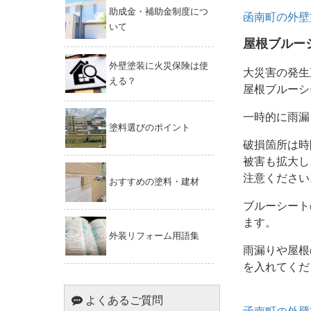
助成金・補助金制度につ
函南町の外壁
いて
屋根ブルー
外壁塗装に火災保険は使
大災害の発生
える？
屋根ブルーシ
一時的に雨漏
塗料選びのポイント
破損箇所は時
被害も拡大し
注意ください
おすすめの塗料・建材
ブルーシート
ます。
外装リフォーム用語集
雨漏りや屋根
を入れてくだ
よくあるご質問