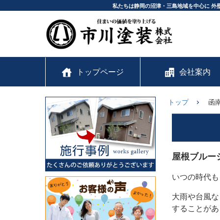
私たちは静岡の沼津・三島地域を中心に 外
トップページ
会社案内
トップ
函
屋根ブルー
いつの時代も
大雨や台風な
することがあ