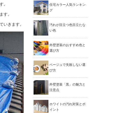
す。
住宅カラー人気ランキン
グ
ます。
ていきます。
汚れが目立つ色目立たな
い色
外壁塗装のおすすめ色と
選び方
ベージュで失敗しない選
び方
外壁塗装「黒」の魅力と
注意点
ホワイトの汚れ対策とポ
イント