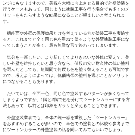
ンジにもなりますので、美観を大幅に向上させる目的で外壁塗装を
行うケースもあって、同じように塗装工事を行う場合でも多くのメ
リットをもたらすような結果になることが望ましいと考えられま
す。
機能面や外壁の保護効果だけを考えている方が塗装工事を実施す
ると、これまでと全く同じ色を重ねて塗るような外壁塗装工事にな
ってしまうことが多く、最も無難な形で終わってしまいます。
気分を一新したい、より新しくてよりきれいな外観に変えて、美
しい外壁を維持したいと思う方なら、値段の安い耐久性の低い塗料
を選んだとしても、短期間で何度も色を塗り替えることも可能です
ので、考えようによっては、低価格帯の塗料を選ぶことがメリット
につながることもあります。
たいていは、全面一色、同じ色で塗装するパターンが多くなって
しまうようですが、1階と2階で色を分けてツートンカラーにする方
法もあって、以前とは印象をガラリと変えることもできます。
外壁塗装業者でも、全体の統一感を重視した「ツートンカラー」
をおすすめすることが多いので、単色での塗装との比較や参考まで
にツートンカラーの外壁塗装の話を聞いてみてもいいでしょう。