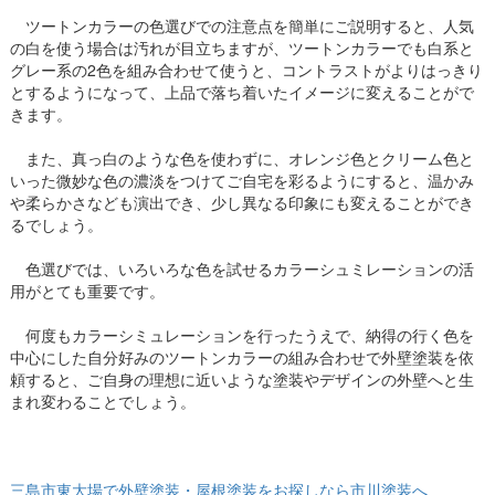
ツートンカラーの色選びでの注意点を簡単にご説明すると、人気
の白を使う場合は汚れが目立ちますが、ツートンカラーでも白系と
グレー系の2色を組み合わせて使うと、コントラストがよりはっきり
とするようになって、上品で落ち着いたイメージに変えることがで
きます。
また、真っ白のような色を使わずに、オレンジ色とクリーム色と
いった微妙な色の濃淡をつけてご自宅を彩るようにすると、温かみ
や柔らかさなども演出でき、少し異なる印象にも変えることができ
るでしょう。
色選びでは、いろいろな色を試せるカラーシュミレーションの活
用がとても重要です。
何度もカラーシミュレーションを行ったうえで、納得の行く色を
中心にした自分好みのツートンカラーの組み合わせで外壁塗装を依
頼すると、ご自身の理想に近いような塗装やデザインの外壁へと生
まれ変わることでしょう。
三島市東大場で外壁塗装・屋根塗装をお探しなら市川塗装へ