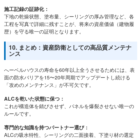
施工記録の証跡化：
下地の乾燥状態、塗布量、シーリングの厚み管理など、各
工程を写真で詳細に残すことが、将来の資産価値（建物履
歴）を守る唯一の証明となります。
10. まとめ：資産防衛としての高品質メンテナ
ンス
へーベルハウスの寿命を60年以上全うさせるためには、表
面の防水バリアを15〜20年周期でアップデートし続ける
「攻めのメンテナンス」が不可欠です。
ALCを乾いた状態に保つ：
これが構造体を錆びさせず、パネルを爆裂させない唯一の
ルールです。
専門的な知識を持つパートナー選び：
ALCの吸水特性、シーリングの二面接着、下塗り材の選定