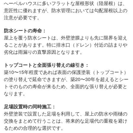
へーベルハウスに多いフラットな屋根形状（陸屋根）は、
意匠性に優れますが、防水管理においては勾配屋根以上の
注意が必要です。
防水シートの寿命：
屋上を覆う防水シートは、外壁塗膜よりも先に限界を迎え
ることがあります。特に排水口（ドレン）付近の詰まりや
劣化は雨漏りの直撃原因となります。
トップコートと全面張り替えの線引き：
築10〜15年程度であれば表面の保護塗装（トップコート）
の塗り替えで延命できますが、築20〜30年を超えるとシー
トそのものの寿命が来るため、全面的な張り替えが必要と
なります。
足場設置時の同時施工：
外壁塗装で設置した足場を利用して、屋上の防水や雨樋の
交換をまとめて行うことは、将来的な足場代の重複を避け
るための合理的な選択です。